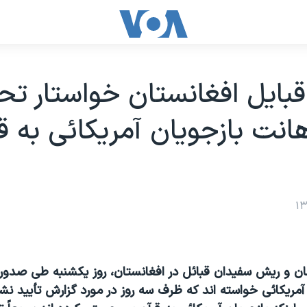
بايل افغانستان خواستار تح
اهانت بازجويان آمريکائی به ق
ن و ريش سفيدان قبائل در افغانستان، روز يکشنبه طی صدور 
 آمريکائی خواسته اند که ظرف سه روز در مورد گزارش تأييد ن