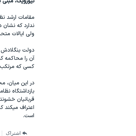
نيوزويک، مبنی ب
مستندها
فرهنگ و زندگی
حقوق شهروندی
انتخابات ریاست جمهوری آمریکا ۲۰۲۴
مقامات ارشد نظا
اقتصادی
حمله جمهوری اسلامی به اسرائیل
ندارد که نشان د
ولی ايالات متحد
رمز مهسا
علم و فناوری
اسرائیل در جنگ
ورزش زنان در ایران
دولت بنگلادش ن
گالری عکس
اعتراضات زن، زندگی، آزادی
آن را محاکمه کن
کسی که مرتکب 
آرشیو پخش زنده
مجموعه مستندهای دادخواهی
تریبونال مردمی آبان ۹۸
در اين ميان، مج
دادگاه حمید نوری
بازداشتگاه نظا
قربانيان خشونتی
چهل سال گروگان‌گیری
اعتراف ميکند ک
قانون شفافیت دارائی کادر رهبری ایران
است.
اعتراضات مردمی آبان ۹۸
اسرائیل در جنگ
اشتراک