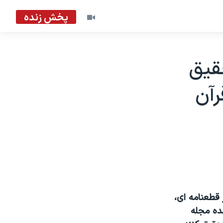
پخش زنده
قيق
رآن
قطعنامه ای،
شده مجله