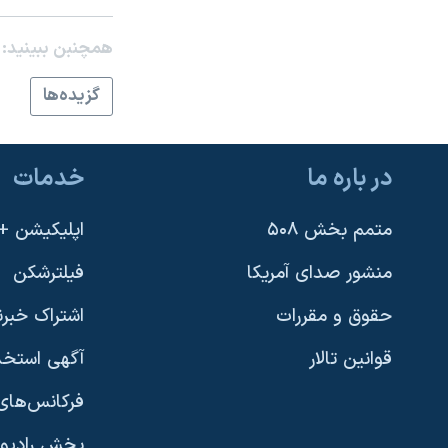
نرگس محمدی برنده جایزه نوبل صلح
همچنبن ببینید:
همایش محافظه‌کاران آمریکا «سی‌پک»
گزيده‌ها
صفحه‌های ویژه
سفر پرزیدنت ترامپ به چین
در باره ما
خدمات
متمم بخش ۵۰۸
اپلیکیشن +VOA
منشور صدای آمریکا
فیلترشکن
حقوق و مقررات
اشتراک خبرن
قوانین تالار
آگهی استخد
فرکانس‌های 
پخش رادیو