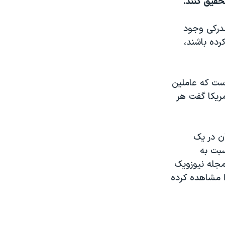
تحقيق کنند.
مدرکی وجود
رده باشند،
ست که عاملين
مريکا گفت هر
ن در يک
سبت به
مجله نيوزويک
 مشاهده کرده