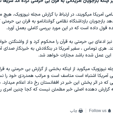
ر اينکه بازجويان آمريکائی به قرآن بی حرمتی کرده اند سريعاً 
می آمريکا ميگويند، در ارتباط با گزارش مجله نيوزويک، هيچ 
هد بازجويان بازداشتگاه نظامی گوانتانامو به قران بی حرمتی ک
ه قول داده است که در اين مورد بررسی کاملی بعمل آورد.
يز ادعای بی حرمتی به قرآن را محکوم کرد و از واشنگتن خوا
د. هری توماس ، سفير آمريکا در بنگلادش به خبرنگار صدای آ
اين عمل شده باشد مجازات خواهد شد.
له نيوزويک ميگويد از اينکه بخشی از گزارش بی حرمتی به قرا
می آمريکا اشتباه است متاسف است و مراتب همدردی خود را ن
 که در اثر پخش اين خبر در افغانستان رخ داد اعلام ميدارد. 
ه گزارش دهنده اصلی خبر مطمئن نيست که کجا چنين امری را
Follow us
چاپ