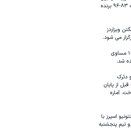
تيم اينديانا را بعهده داشتند. تيم ديترويت در نخستين مسابقه دو تيم با نتيجه ۸۳-۹۶ برنده
نس شرقی ميامی هيت با اختلاف ۰-۲ از واشنگتن ويزاردز
زار می شود.
در گروه کنفرانس غربی، تيم های دالاس ماوريکس و فينيکس سانز با نتيجه ۱-۱ مساوی
 او دئرک
م ۲۳ امتياز کسب کرد و ۱۲ ريباند داشت و ۶.۸ ثانيه قبل از پايان
ت. آماره
نيو اسپرز با
دو تيم پنجشنبه