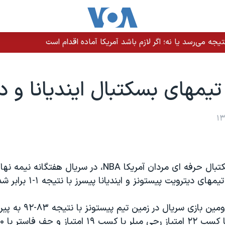
یجه می‌رسد یا نه؛ اگر لازم باشد آمریکا آماده اقدام است
تيمهای بسکتبال اينديانا و د
در ليگ ملی بسکتبال حرفه ای مردان آمريکا NBA، در سريال هفتگ
 ديترويت پيستونز و اينديانا پيسرز با نتيجه ۱-۱ برابر شده اند.
تيم اينديانا در دومين بازی سريال 