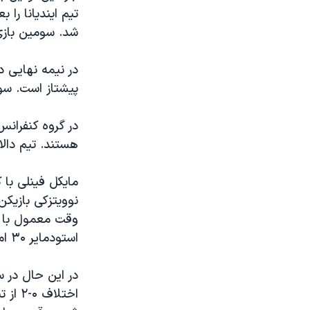
مستندها
فرهنگ و زندگی
حقوق شهروندی
انتخابات ریاست جمهوری آمریکا ۲۰۲۴
شد. سومين بازی 
اقتصادی
حمله جمهوری اسلامی به اسرائیل
رمز مهسا
علم و فناوری
پيشتاز است. سو
اسرائیل در جنگ
ورزش زنان در ایران
گالری عکس
اعتراضات زن، زندگی، آزادی
هستند. تيم دالاس د
آرشیو پخش زنده
مجموعه مستندهای دادخواهی
تریبونال مردمی آبان ۹۸
دادگاه حمید نوری
وقت معمول با ش
چهل سال گروگان‌گیری
استودماير ۳۰ امتياز برای تيم فينيکس کسب کرد و ۱۶ ريباند داشت.
قانون شفافیت دارائی کادر رهبری ایران
در اين حال در س
اعتراضات مردمی آبان ۹۸
اختلا
اسرائیل در جنگ