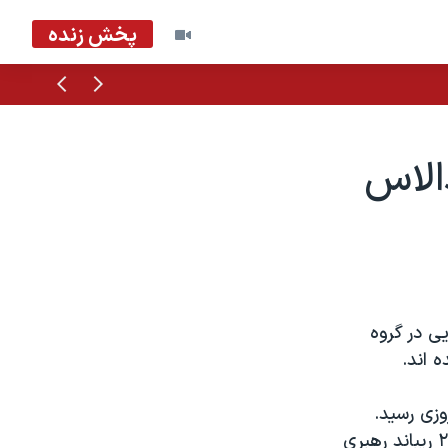
پخش زنده
قبلی
بعدی
الاس
انه نيمه نهايی در گروه
در زمين تيم پيستونز با نتيجه ۸۳-۹۲ به پيروزی رسيد.
جرماين اونيل با کسب ۲۲ امتياز رجی ميلر با کسب ۱۹ امتياز و جف فاستر با ۲۰ ريباند رهبری