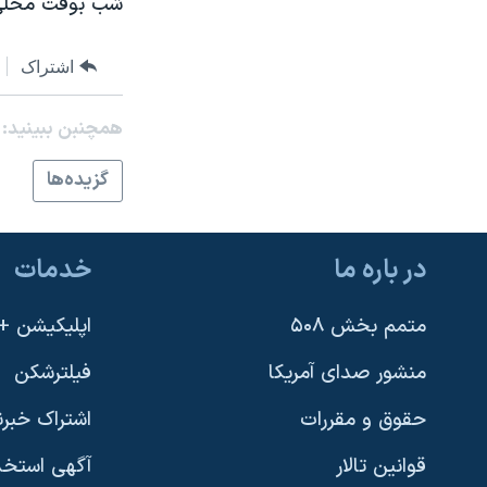
شب بوقت محلی د
نرگس محمدی برنده جایزه نوبل صلح
همایش محافظه‌کاران آمریکا «سی‌پک»
اشتراک
صفحه‌های ویژه
همچنبن ببینید:
سفر پرزیدنت ترامپ به چین
گزيده‌ها
در باره ما
خدمات
متمم بخش ۵۰۸
اپلیکیشن +VOA
منشور صدای آمریکا
فیلترشکن
حقوق و مقررات
اشتراک خبرن
قوانین تالار
آگهی استخد