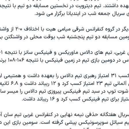
سريال جمعه شب در اينديانا برگزار می شود.
در نيمه نهايی ديگر در گروه کنفرا
مين مسابقه دو تيم پنجشنبه شب بوقت محلی در واشنگتن برگ
ر دومين بازی تيم در زمين فينيکس با نتيجه ۱۰۶-۱۰۸ برنده شد.
مايکل فينلی با کسب ۳۱ امتياز رهبری تيم دالاس را بعهده داشت و همتيمی
نوويتزکی بازيکن آلمانی تي
وت توپ در سبد تيم فينيکس پيروزی تيم دالاس را ميسر ساخ
ريال هفتگانه حذفی نيمه نهايی در کنفرانس غربی تيم سان آنتو
ف ۰-۲ از تيم سياتل سوپرسونيکس پيشی گرفته است. سومين بازی اين 