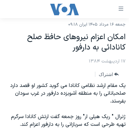
ینکهای
ابل
سترسی
جمعه ۱۶ مرداد ۱۴۰۵ ایران ۰۹:۱۸
خانه
هش
امکان اعزام نيروهای حافظ صلح
نسخه سبک وب‌سایت
ه
کانادائی به دارفور
حتوای
موضوع ها
صلی
۱۷ اردیبهشت ۱۳۸۴
برنامه های تلویزیونی
ایران
هش
جدول برنامه ها
ه
آمریکا
اشتراک
فحه
صفحه‌های ویژه
جهان
يک مقام ارشد نظامی کانادا می گويد کشور او قصد دارد
صلی
فرکانس‌های صدای آمریکا
صلحبانانی را به منطقه آشوبزده دارفور در غرب سودان
ورزشی
جام جهانی ۲۰۲۶
هش
بفرستد.
پخش رادیویی
ه
گزیده‌ها
عملیات خشم حماسی
ستجو
۲۵۰سالگی آمریکا
ویژه برنامه‌ها
ژنرال " ريک هيلی ار" روز جمعه گفت ارتش کانادا سرگرم
یادگیری زبان انگلیسی
تهيه طرحی است که سربازانی را به دارفور اعزام کند.
ویدیوها
بایگانی برنامه‌های تلویزیونی