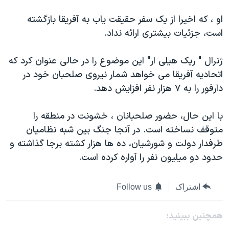
دنبال کنید
مستندها
فرهنگ و زندگی
او ، که اخيرا از يک سفر حقيقت ياب به آفريقا بازگشته
حقوق شهروندی
انتخابات ریاست جمهوری آمریکا ۲۰۲۴
است، جزئيات بيشتری ارائه نداد.
اقتصادی
حمله جمهوری اسلامی به اسرائیل
ژنرال " ريک هيلی ار" اين موضوع را در حالی عنوان کرد که
رمز مهسا
علم و فناوری
اتحاديه آفريقا می خواهد شمار نيروی صلحبان خود در
زبانهای مختلف
اسرائیل در جنگ
ورزش زنان در ایران
دارفور را به ۷ هزار نفر افزايش دهد.
گالری عکس
اعتراضات زن، زندگی، آزادی
با اين حال، حضور صلحبانان ، خشونت در منطقه را
آرشیو پخش زنده
مجموعه مستندهای دادخواهی
متوقف نساخته است. در آنجا جنگ بين شبه نظاميان
تریبونال مردمی آبان ۹۸
طرفدار دولت و شورشيان، ده ها هزار کشته برجا گذاشته و
حدود دو ميليون نفر را آواره کرده است.
دادگاه حمید نوری
چهل سال گروگان‌گیری
اشتراک
Follow us
قانون شفافیت دارائی کادر رهبری ایران
اعتراضات مردمی آبان ۹۸
همچنبن ببینید: