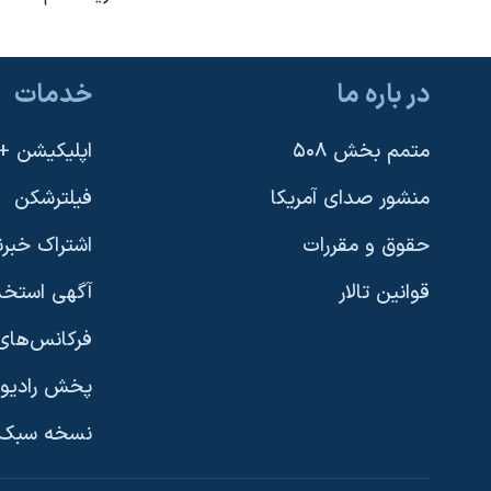
نرگس محمدی برنده جایزه نوبل صلح
همایش محافظه‌کاران آمریکا «سی‌پک»
در باره ما
خدمات
صفحه‌های ویژه
سفر پرزیدنت ترامپ به چین
متمم بخش ۵۰۸
اپلیکیشن +VOA
منشور صدای آمریکا
فیلترشکن
حقوق و مقررات
اشتراک خبرن
قوانین تالار
آگهی استخد
فرکانس‌های 
پخش رادیو
یادگیری زبان انگلیسی
نسخه سبک 
دنبال کنید