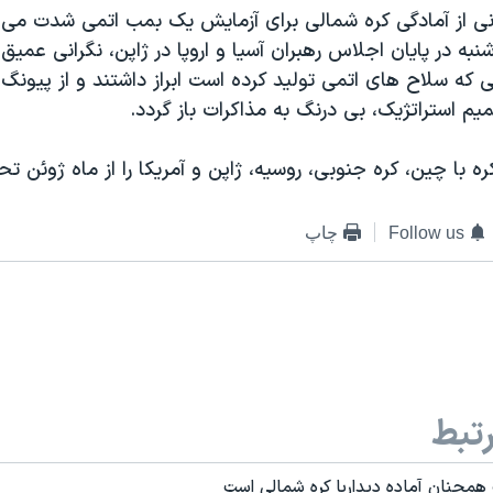
نی از آمادگی کره شمالی برای آزمايش يک بمب اتمی شدت می گ
نبه در پايان اجلاس رهبران آسيا و اروپا در ژاپن، نگرانی عميق 
 که سلاح های اتمی توليد کرده است ابراز داشتند و از پيونگ
يم استراتژيک، بی درنگ به مذاکرات باز گردد.
ه با چين، کره جنوبی، روسيه، ژاپن و آمريکا را از ماه ژوئن ت
Follow us
چاپ
تبط
 همچنان آماده ديداربا کره شمالی است