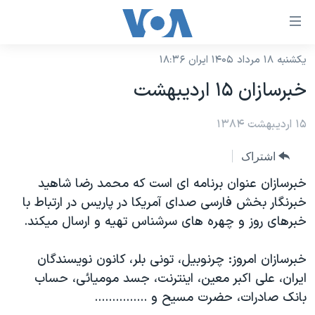
ینکهای
ابل
سترسی
یکشنبه ۱۸ مرداد ۱۴۰۵ ایران ۱۸:۳۶
خانه
هش
خبرسازان ۱۵ ارديبهشت
نسخه سبک وب‌سایت
ه
حتوای
۱۵ اردیبهشت ۱۳۸۴
موضوع ها
صلی
برنامه های تلویزیونی
ایران
اشتراک
هش
جدول برنامه ها
ه
آمریکا
خبرسازان عنوان برنامه ای است که محمد رضا شاهيد
فحه
صفحه‌های ویژه
خبرنگار بخش فارسی صدای آمريکا در پاريس در ارتباط با
جهان
صلی
خبرهای روز و چهره های سرشناس تهيه و ارسال ميکند.
فرکانس‌های صدای آمریکا
ورزشی
جام جهانی ۲۰۲۶
هش
پخش رادیویی
ه
گزیده‌ها
عملیات خشم حماسی
خبرسازان امروز: چرنوبيل، تونی بلر، کانون نويسندگان
ستجو
ايران، علی اکبر معين، اينترنت، جسد موميائی، حساب
۲۵۰سالگی آمریکا
ویژه برنامه‌ها
یادگیری زبان انگلیسی
بانک صادرات، حضرت مسيح و ...............
ویدیوها
بایگانی برنامه‌های تلویزیونی