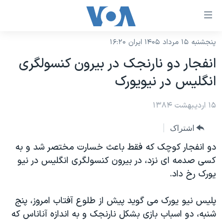
ینکهای
ابل
سترسی
پنجشنبه ۱۵ مرداد ۱۴۰۵ ایران ۱۶:۲۰
خانه
هش
انفجار دو نارنجک در بيرون کنسولگری
نسخه سبک وب‌سایت
ه
انگليس در نيويورک
حتوای
موضوع ها
صلی
۱۵ اردیبهشت ۱۳۸۴
برنامه های تلویزیونی
ایران
هش
جدول برنامه ها
ه
آمریکا
اشتراک
فحه
صفحه‌های ویژه
جهان
دو انفجار کوچک که فقط باعث خسارت مختصر شد و به
صلی
فرکانس‌های صدای آمریکا
کسی صدمه ای نزد، در بيرون کنسولگری انگليس در نيو
ورزشی
جام جهانی ۲۰۲۶
هش
يورک رخ داد.
پخش رادیویی
ه
گزیده‌ها
عملیات خشم حماسی
ستجو
۲۵۰سالگی آمریکا
ویژه برنامه‌ها
پليس نيو يورک می گويد پيش از طلوع آفتاب امروز، پنج
یادگیری زبان انگلیسی
شنبه، دو اسباب بازی بشکل نارنجک و به اندازه آناناس که
ویدیوها
بایگانی برنامه‌های تلویزیونی