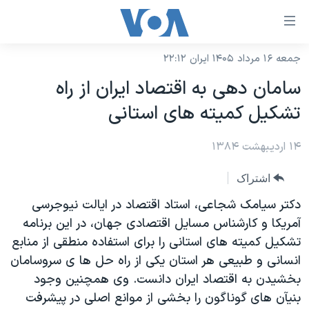
ینکهای
ابل
سترسی
جمعه ۱۶ مرداد ۱۴۰۵ ایران ۲۲:۱۲
خانه
هش
سامان دهی به اقتصاد ايران از راه
نسخه سبک وب‌سایت
ه
تشکيل کميته های استانی
حتوای
موضوع ها
صلی
۱۴ اردیبهشت ۱۳۸۴
برنامه های تلویزیونی
ایران
هش
جدول برنامه ها
ه
آمریکا
اشتراک
فحه
صفحه‌های ویژه
جهان
دکتر سيامک شجاعی، استاد اقتصاد در ايالت نيوجرسی
صلی
فرکانس‌های صدای آمریکا
آمريکا و کارشناس مسايل اقتصادی جهان، در اين برنامه
ورزشی
جام جهانی ۲۰۲۶
هش
تشکيل کميته های استانی را برای استفاده منطقی از منابع
پخش رادیویی
ه
گزیده‌ها
عملیات خشم حماسی
انسانی و طبيعی هر استان يکی از راه حل ها ی سروسامان
ستجو
۲۵۰سالگی آمریکا
ویژه برنامه‌ها
بخشيدن به اقتصاد ايران دانست. وی همچنين وجود
یادگیری زبان انگلیسی
بنيآن های گوناگون را بخشی از موانع اصلی در پيشرفت
ویدیوها
بایگانی برنامه‌های تلویزیونی