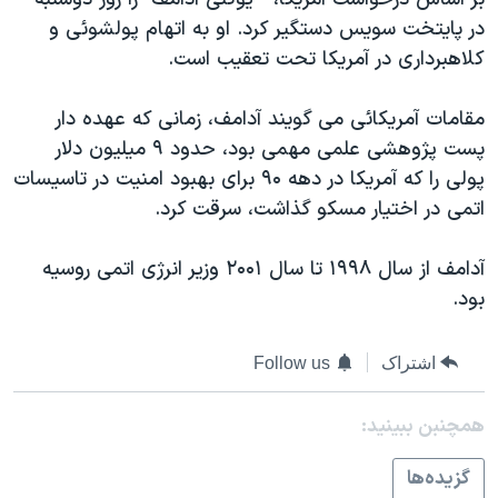
دنبال کنید
مستندها
فرهنگ و زندگی
در پايتخت سويس دستگير کرد. او به اتهام پولشوئی و
کلاهبرداری در آمريکا تحت تعقيب است.
حقوق شهروندی
انتخابات ریاست جمهوری آمریکا ۲۰۲۴
اقتصادی
حمله جمهوری اسلامی به اسرائیل
مقامات آمريکائی می گويند آدامف، زمانی که عهده دار
رمز مهسا
علم و فناوری
پست پژوهشی علمی مهمی بود، حدود ۹ ميليون دلار
زبانهای مختلف
پولی را که آمريکا در دهه ۹۰ برای بهبود امنيت در تاسيسات
اسرائیل در جنگ
ورزش زنان در ایران
اتمی در اختيار مسکو گذاشت، سرقت کرد.
گالری عکس
اعتراضات زن، زندگی، آزادی
آرشیو پخش زنده
مجموعه مستندهای دادخواهی
آدامف از سال ۱۹۹۸ تا سال ۲۰۰۱ وزير انرژی اتمی روسيه
بود.
تریبونال مردمی آبان ۹۸
دادگاه حمید نوری
اشتراک
Follow us
چهل سال گروگان‌گیری
قانون شفافیت دارائی کادر رهبری ایران
همچنبن ببینید:
اعتراضات مردمی آبان ۹۸
گزيده‌ها