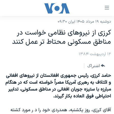
ینکهای
ابل
سترسی
دوشنبه ۱۹ مرداد ۱۴۰۵ ایران ۰۹:۳۰
خانه
هش
کرزی از نيروهای نظامی خواست در
نسخه سبک وب‌سایت
ه
مناطق مسکونی محتاط تر عمل کنند
حتوای
موضوع ها
صلی
۱۲ اردیبهشت ۱۳۸۴
برنامه های تلویزیونی
ایران
هش
جدول برنامه ها
ه
آمریکا
اشتراک
فحه
صفحه‌های ویژه
جهان
حامد کرزی، رئيس جمهوری افغانستان از نيروهای افغانی
صلی
فرکانس‌های صدای آمریکا
و ائتلاف به رهبری آمريکا مصراً خواسته است که در هنگام
ورزشی
جام جهانی ۲۰۲۶
هش
مبارزه با ستيزه جويان افغانی در مناطق مسکونی، تدابير
پخش رادیویی
ه
گزیده‌ها
عملیات خشم حماسی
احتياطی فوق العاده بکار گيرند.
ستجو
۲۵۰سالگی آمریکا
ویژه برنامه‌ها
یادگیری زبان انگلیسی
آقای کرزی، روز يکشنبه، همدردی خود را د ر مورد کشته
ویدیوها
بایگانی برنامه‌های تلویزیونی