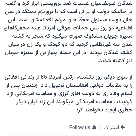
شدگان غيرنظاميان عمليات ضد تروريستی ابراز کرد و گفت
دنبال کنید
مستندها
فرهنگ و زندگی
در حاليکه دولت او بر آن است که با تروريزم بجنگد در عين
حقوق شهروندی
انتخابات ریاست جمهوری آمریکا ۲۰۲۴
حال دولت مسئول حفظ جان مردم افغانستان است. اين
اطلاعيه دو روز پس حملات هوائی آمريکا عليه مخفيگاهای
اقتصادی
حمله جمهوری اسلامی به اسرائیل
ستيزه جويان مشکوک صورت ميگيرد که منجر به کشته
رمز مهسا
علم و فناوری
شدن سه غيرنظامی گرديد که دو کودک و يک زن در ميان
زبانهای مختلف
اسرائیل در جنگ
ورزش زنان در ایران
کشته شدگان بودند. در اين حمله چهار تن از ستيزه جويان
نيز کشته شدند.
گالری عکس
اعتراضات زن، زندگی، آزادی
آرشیو پخش زنده
مجموعه مستندهای دادخواهی
از سوی ديگر، روز يکشنبه، ارتش آمريکا 85 از زندانی افغانی
تریبونال مردمی آبان ۹۸
را به مقامات دولتی افغانستان تحويل داد. زندنيان پس از
اعلام وفاداری به دولت آقای کرزی و مقامات آمريکائی آزاد
دادگاه حمید نوری
گرديدند. مقامات آمريکائی ميگويند اين زندانيان ديگر
چهل سال گروگان‌گیری
خطری ايجاد نخواهند کرد.
قانون شفافیت دارائی کادر رهبری ایران
اعتراضات مردمی آبان ۹۸
اشتراک
Follow us