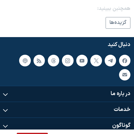
اسرائیل در جنگ
همچنبن ببینید:
نرگس محمدی برنده جایزه نوبل صلح
گزيده‌ها
همایش محافظه‌کاران آمریکا «سی‌پک»
صفحه‌های ویژه
دنبال کنید
سفر پرزیدنت ترامپ به چین
در باره ما
خدمات
گوناگون