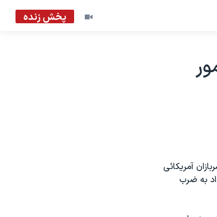
پخش زنده
ور
ازان آمريکائی
اد به ضرب