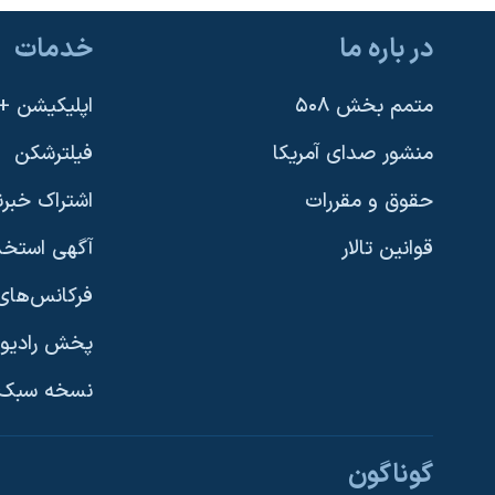
نرگس محمدی برنده جایزه نوبل صلح
در باره ما
خدمات
همایش محافظه‌کاران آمریکا «سی‌پک»
متمم بخش ۵۰۸
اپلیکیشن +VOA
صفحه‌های ویژه
سفر پرزیدنت ترامپ به چین
منشور صدای آمریکا
فیلترشکن
حقوق و مقررات
اشتراک خبرن
قوانین تالار
آگهی استخد
فرکانس‌های 
پخش رادیو
یادگیری زبان انگلیسی
نسخه سبک 
دنبال کنید
گوناگون