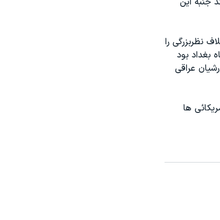
د جنبه اين
اف نظربزرگی را
اه بغداد بود
رشيان عراقی
ريکائی ها