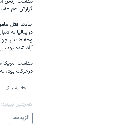
مقامات ارتش آمر
مستندها
فرهنگ و زندگی
گزارش هم عقيد
حقوق شهروندی
انتخابات ریاست جمهوری آمریکا ۲۰۲۴
اقتصادی
حمله جمهوری اسلامی به اسرائیل
حادثه قتل مامور
درايتاليا به دنب
رمز مهسا
علم و فناوری
وحفاظت از جوليا
اسرائیل در جنگ
ورزش زنان در ایران
آزاد شده بود، ب
گالری عکس
اعتراضات زن، زندگی، آزادی
مقامات آمريکا م
آرشیو پخش زنده
مجموعه مستندهای دادخواهی
درحرکت بود، به 
تریبونال مردمی آبان ۹۸
دادگاه حمید نوری
اشتراک
چهل سال گروگان‌گیری
همچنبن ببینید:
قانون شفافیت دارائی کادر رهبری ایران
اعتراضات مردمی آبان ۹۸
گزيده‌ها
اسرائیل در جنگ