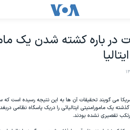
 در باره کشته شدن يک مام
يتاليا
يکا می گويند تحقيقات آن ها به اين نتيجه رسيده است که سرب
ذشته يک مامورامنيتی ايتاليائی را دريک پاسگاه نظامی دربغد
رتکب تقصيری نشده بودند.