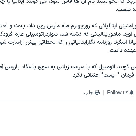
يکا که نخواستند نام آن ها فاش شود، می گويند ايتاليا با چن
ه نيست.
امنيتی ايتاليائی که روزچهارم ماه مارس روی داد، بحث و اختل
ال آورد. مامورايتاليائی که کشته شد، سواردراتومبيلی عازم فرودگ
نا اسگرنا روزنامه نگارايتاليائی را که لحظاتی پيش ازاسارت شو
رعهده داشت.
ی گويند اتومبيل که با سرعت زيادی به سوی پاسگاه بازرسی آم
فرمان " ايست" اعتنائی نکرد
Follow us
چاپ