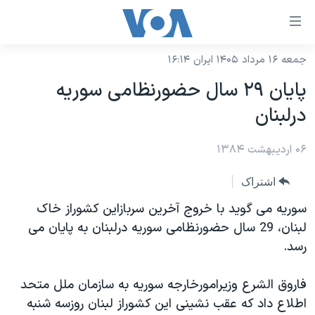
ینکهای
ابل
سترسی
جمعه ۱۶ مرداد ۱۴۰۵ ایران ۱۶:۱۴
خانه
هش
پايان ۲۹ سال حضورنظامی سوريه
نسخه سبک وب‌سایت
ه
درلبنان
حتوای
موضوع ها
صلی
۰۶ اردیبهشت ۱۳۸۴
برنامه های تلویزیونی
ایران
هش
جدول برنامه ها
ه
آمریکا
اشتراک
فحه
صفحه‌های ویژه
جهان
سوريه می گويد با خروج آخرين سربازاين کشوراز خاک
صلی
فرکانس‌های صدای آمریکا
لبنان، 29 سال حضورنظامی سوريه درلبنان به پايان می
ورزشی
جام جهانی ۲۰۲۶
هش
رسد.
پخش رادیویی
ه
گزیده‌ها
عملیات خشم حماسی
ستجو
۲۵۰سالگی آمریکا
ویژه برنامه‌ها
فاروق الشرع وزيرامورخارجه سوريه به سازمان ملل متحد
یادگیری زبان انگلیسی
اطلاع داد که عقب نشينی اين کشوراز لبنان روزسه شنبه
ویدیوها
بایگانی برنامه‌های تلویزیونی