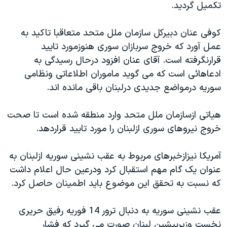
تکميل گرديد.
دنبال کنید
مستندها
فرهنگ و زندگی
حقوق شهروندی
انتخابات ریاست جمهوری آمریکا ۲۰۲۴
کوفی عنان دبيرکل سازمان ملل متحد متعاقبا تاکيد به
عمل آورد که خروج سربازان سوری هنوزمورد تاييد
اقتصادی
حمله جمهوری اسلامی به اسرائیل
قرارنگرفته است. آقای عنان افزود درحال رسيدگی به
رمز مهسا
علم و فناوری
ادعاهائی است که می گويد ماموران اطلاعاتی ونظامی
زبانهای مختلف
اسرائیل در جنگ
ورزش زنان در ایران
سوريه درمواضع جديدی درلبنان باقی مانده اند.
گالری عکس
اعتراضات زن، زندگی، آزادی
هياتی ازسازمان ملل متحد وارد منطقه شده است تا صحت
آرشیو پخش زنده
مجموعه مستندهای دادخواهی
خروج نيروهای سوری ازلبنان را مورد تاييد قراردهد.
تریبونال مردمی آبان ۹۸
آمريکا نيزازخبرهای مربوط به عقب نشينی سوريه ازلبنان به
دادگاه حمید نوری
عنوان يک گام مهم استقبال کرد ودرعين حال اعلام داشت
چهل سال گروگان‌گیری
که نسبت به تحقق اين موضوع بايد اطمينان حاصل کرد.
قانون شفافیت دارائی کادر رهبری ایران
عقب نشينی سوريه به دنبال ترور 14 فوريه رفيق حريری
اعتراضات مردمی آبان ۹۸
نخست وزيرپيشين لبنان صورت می گيرد که فشار