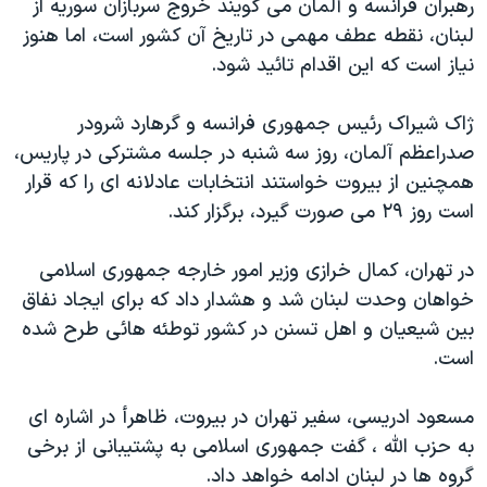
رهبران فرانسه و آلمان می گويند خروج سربازان سوريه از
لبنان، نقطه عطف مهمی در تاريخ آن کشور است، اما هنوز
نياز است که اين اقدام تائيد شود.
ژاک شيراک رئيس جمهوری فرانسه و گرهارد شرودر
صدراعظم آلمان، روز سه شنبه در جلسه مشترکی در پاريس،
همچنين از بيروت خواستند انتخابات عادلانه ای را که قرار
است روز ۲۹ می صورت گيرد، برگزار کند.
در تهران، کمال خرازی وزير امور خارجه جمهوری اسلامی
خواهان وحدت لبنان شد و هشدار داد که برای ايجاد نفاق
بين شيعيان و اهل تسنن در کشور توطئه هائی طرح شده
است.
مسعود ادريسی، سفير تهران در بيروت، ظاهرأ در اشاره ای
به حزب الله ، گفت جمهوری اسلامی به پشتيبانی از برخی
گروه ها در لبنان ادامه خواهد داد.