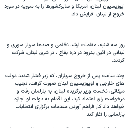
اسرائیل در جنگ
اپوزيسيون لبنان، آمريکا و سايرکشورها را به سوريه در مورد
نرگس محمدی برنده جایزه نوبل صلح
خروج از لبنان افزايش داد.
همایش محافظه‌کاران آمریکا «سی‌پک»
.
صفحه‌های ویژه
سفر پرزیدنت ترامپ به چین
روز سه شنبه، مقامات ارشد نظامی و صدها سرباز سوری و
لبنانی در آئين بدرود در دره بقاع ، در شرق لبنان، شرکت
کردند.
چند ساعت پس از خروج سربازان، که زير فشار شديد دولت
های خارجی و اوپوزيسيون لبنان صورت گرفت، نجيب
ميقاتی، نخست وزير برگزيده لبنان، به پارلمان رفت و
درخواست رای اعتماد کرد، اين اقدام به دولت او اجازه
خواهد داد کار فراهم آوردن مقدمات برگزاری انتخابات
پارلمانی را آغاز کند.