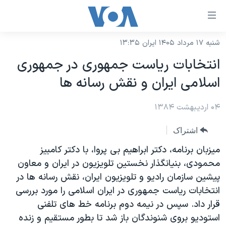
ینکهای
ابل
سترسی
شنبه ۱۷ مرداد ۱۴۰۵ ایران ۱۳:۳۵
خانه
هش
انتخابات رياست جمهوری در جمهوری
نسخه سبک وب‌سایت
ه
اسلامی ايران و نقش رسانه ها
حتوای
موضوع ها
صلی
۰۴ اردیبهشت ۱۳۸۴
برنامه های تلویزیونی
ایران
هش
جدول برنامه ها
ه
آمریکا
اشتراک
فحه
صفحه‌های ویژه
جهان
ميزبان برنامه، دکتر ابراهيم بی پروا، با دکتر کامبيز
صلی
فرکانس‌های صدای آمریکا
محمودی، بنيانگذار نخستين تلويزيون در ايران و معاون
ورزشی
جام جهانی ۲۰۲۶
هش
پيشين سازمان راديو و تلويزيون ايران، نقش رسانه ها در
پخش رادیویی
ه
گزیده‌ها
عملیات خشم حماسی
انتخابات رياست جمهوری در ايران اسلامی را مورد بررسی
ستجو
۲۵۰سالگی آمریکا
ویژه برنامه‌ها
قرار داد. سپس در نيمه دوم برنامه خط های تلفنی
یادگیری زبان انگلیسی
استوديو بروی شنوندگان باز شد تا بطور مستقيم و زنده
ویدیوها
بایگانی برنامه‌های تلویزیونی