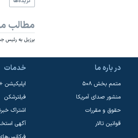
گزيده‌ها
نرگس محمدی برنده جایزه نوبل صلح
همایش محافظه‌کاران آمریکا «سی‌پک»
مطالب مر
صفحه‌های ویژه
برزيل به رئيس جمه
سفر پرزیدنت ترامپ به چین
در باره ما
خدمات
متمم بخش ۵۰۸
اپلیکیشن +VOA
منشور صدای آمریکا
فیلترشکن
حقوق و مقررات
اشتراک خبرن
قوانین تالار
آگهی استخد
فرکانس‌های 