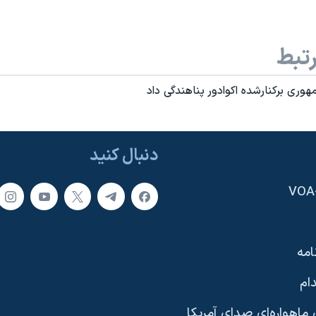
تبط
وری برکنارشده اکوادور پناهندگی داد
دنبال کنید
امه
ام
ماهواره‌ای صدای آمریکا