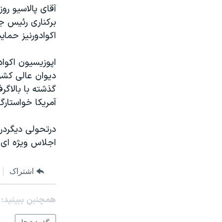
مستندها
فرهنگ و زندگی
حقوق شهروندی
انتخابات ریاست جمهوری آمریکا ۲۰۲۴
برکناری رئيس جم
اکوادورنيز حماي
اقتصادی
حمله جمهوری اسلامی به اسرائیل
رمز مهسا
علم و فناوری
اپوزيسيون اکوا
اسرائیل در جنگ
ورزش زنان در ایران
ديوان عالی کشور
گذشته با بالاگر
گالری عکس
اعتراضات زن، زندگی، آزادی
آمريکا خواستار
آرشیو پخش زنده
مجموعه مستندهای دادخواهی
تریبونال مردمی آبان ۹۸
درتحولی ديگردرا
اجلاس ويژه ای 
دادگاه حمید نوری
چهل سال گروگان‌گیری
اشتراک
قانون شفافیت دارائی کادر رهبری ایران
همچنبن ببینید:
اعتراضات مردمی آبان ۹۸
اسرائیل در جنگ