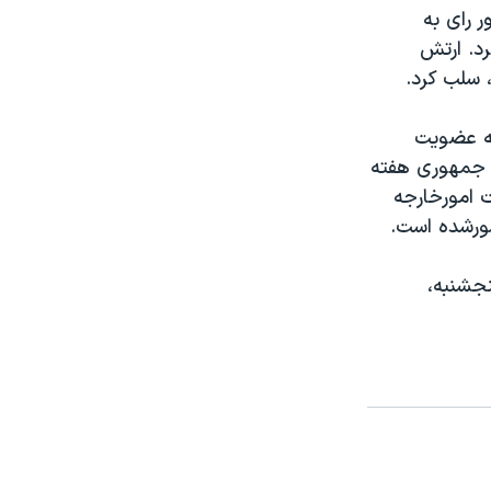
 پارلمان اکوادور رای به
رد. ارتش
 سلب کرد.
به عضويت
س جمهوری هفته
ت امورخارجه
شورشده است.
نجشنبه،