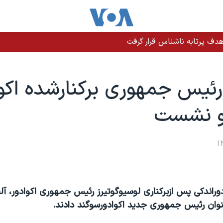
دف پرتابه ناشناس قرار گرفت
ئيس جمهوری برکنارشده اکوا
و نشست
ادوراندکی پس ازبرکناری لوسيوگوتيرز رئيس جمهوری اکوادور، آلف
عنوان رئيس جمهوری جديد اکوادورسوگند دادند.