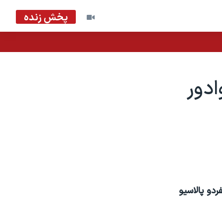
پخش زنده
دور
ردو پالاسيو