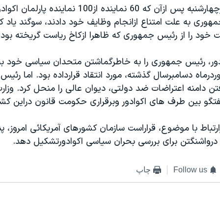
آقای پالاسيو روزچهارشنبه پس ازآن که 60 نماينده از100 نماينده
هوری به علت امتناع ازانجام وظايف خود دادند، سوگند ياد ک
ت خود را از رئيس جمهوری که ظاهرا ازکاخ رياست گريخته بود،
دور، رئيس جمهوری را به خاطرگماشتن متحدان سياسی خود 
درماه دسامبرسال گذشته، مورد انتقاد قرارداده بود. اما رئي
فتن دامنه اعتراضات ضد دولتی، ديوان عالی را منحل کرد. وزار
گفتگو بين طرف های اکوادور وبرقراری حکومت قانون دراين ک
رتباط با موضوع، قراراست سازمان کشورهای آمريکائی امروز، پ
درواشنگتن برای بررسی بحران سياسی اکوادورتشکيل دهد.
Follow us
چاپ