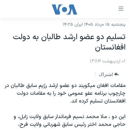
ینکهای
ابل
سترسی
پنجشنبه ۱۵ مرداد ۱۴۰۵ ایران ۱۴:۲۵
خانه
هش
تسليم دو عضو ارشد طالبان به دولت
نسخه سبک وب‌سایت
ه
افغانستان
حتوای
موضوع ها
صلی
۰۱ اردیبهشت ۱۳۸۴
برنامه های تلویزیونی
ایران
هش
جدول برنامه ها
ه
آمریکا
اشتراک
فحه
صفحه‌های ویژه
جهان
مقامات افغان ميگويند دو عضو ارشد رژيم سابق طالبان در
صلی
فرکانس‌های صدای آمریکا
چارچوب برنامه عفو عمومی خود را به مقامات دولت
ورزشی
جام جهانی ۲۰۲۶
هش
افغانستان تسليم کرده اند.
پخش رادیویی
ه
گزیده‌ها
عملیات خشم حماسی
ستجو
۲۵۰سالگی آمریکا
ویژه برنامه‌ها
اين دو ، ملا محمد نسيم فرماندار سابق ولايت زابل، و
یادگیری زبان انگلیسی
حاجی محمد اختر رئيس سابق شهربانی ولايت فرح،
ویدیوها
بایگانی برنامه‌های تلویزیونی