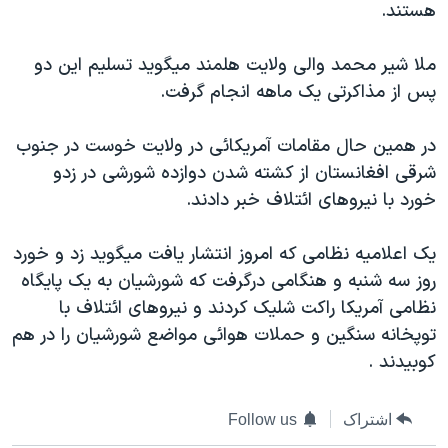
هستند.
دنبال کنید
مستندها
فرهنگ و زندگی
حقوق شهروندی
انتخابات ریاست جمهوری آمریکا ۲۰۲۴
ملا شير محمد والی ولايت هلمند ميگويد تسليم اين دو
پس از مذاکرتی يک ماهه انجام گرفت.
اقتصادی
حمله جمهوری اسلامی به اسرائیل
رمز مهسا
علم و فناوری
در همين حال مقامات آمريکائی در ولايت خوست در جنوب
زبانهای مختلف
اسرائیل در جنگ
ورزش زنان در ایران
شرقی افغانستان از کشته شدن دوازده شورشی در زدو
خورد با نيروهای ائتلاف خبر دادند.
گالری عکس
اعتراضات زن، زندگی، آزادی
آرشیو پخش زنده
مجموعه مستندهای دادخواهی
يک اعلاميه نظامی که امروز انتشار يافت ميگويد زد و خورد
تریبونال مردمی آبان ۹۸
روز سه شنبه و هنگامی درگرفت که شورشيان به يک پايگاه
نظامی آمريکا راکت شليک کردند و نيروهای ائتلاف با
دادگاه حمید نوری
توپخانه سنگين و حملات هوائی مواضع شورشيان را در هم
چهل سال گروگان‌گیری
کوبيدند .
قانون شفافیت دارائی کادر رهبری ایران
اعتراضات مردمی آبان ۹۸
اشتراک
Follow us