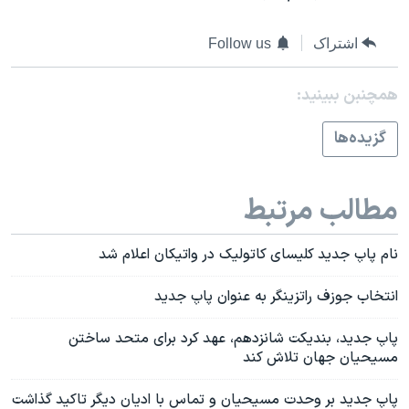
اشتراک
Follow us
همچنبن ببینید:
گزيده‌ها
مطالب مرتبط
نام پاپ جديد کليسای کاتوليک در واتيکان اعلام شد
انتخاب جوزف راتزينگر به عنوان پاپ جديد
پاپ جديد، بنديکت شانزدهم، عهد کرد برای متحد ساختن
مسيحيان جهان تلاش کند
پاپ جديد بر وحدت مسيحيان و تماس با اديان ديگر تاکيد گذاشت