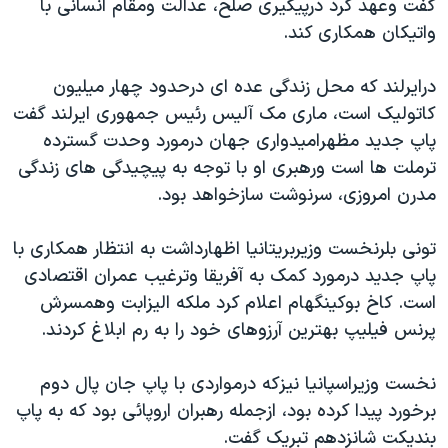
گفت وعهد کرد درپيگيری صلح، عدالت ومقام انسانی با
واتيکان همکاری کند.
درايرلند که محل زندگی عده ای درحدود چهار ميليون
کاتوليک است، ماری مک آليس رئيس جمهوری ايرلند گفت
پاپ جديد مظهراميدواری جهان درمورد وحدت گسترده
ترملت ها است ورهبری او با توجه به پيچيدگی های زندگی
مدرن امروزی، سرنوشت سازخواهد بود.
تونی بلرنخست وزيربريتانيا اظهارداشت به انتظار همکاری با
پاپ جديد درمورد کمک به آفريقا وترغيب عمران اقتصادی
است. کاخ بوکينگهام اعلام کرد ملکه اليزابت وهمسرش
پرنس فيليپ بهترين آرزوهای خود را به رم ابلاغ کردند.
نخست وزيراسپانيا نيزکه درمواردی با پاپ جان پال دوم
برخورد پيدا کرده بود، ازجمله رهبران اروپائی بود که به پاپ
بنديکت شانزدهم تبريک گفت.