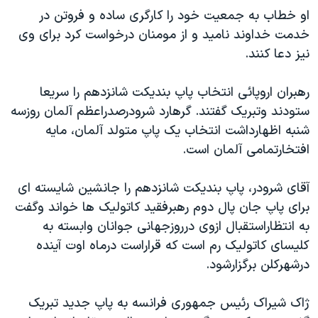
اسرائیل در جنگ
او خطاب به جمعيت خود را کارگری ساده و فروتن در
نرگس محمدی برنده جایزه نوبل صلح
خدمت خداوند ناميد و از مومنان درخواست کرد برای وی
نيز دعا کنند.
همایش محافظه‌کاران آمریکا «سی‌پک»
صفحه‌های ویژه
رهبران اروپائی انتخاب پاپ بنديکت شانزدهم را سريعا
سفر پرزیدنت ترامپ به چین
ستودند وتبريک گفتند. گرهارد شرودرصدراعظم آلمان روزسه
شنبه اظهارداشت انتخاب يک پاپ متولد آلمان، مايه
افتخارتمامی آلمان است.
آقای شرودر، پاپ بنديکت شانزدهم را جانشين شايسته ای
برای پاپ جان پال دوم رهبرفقيد کاتوليک ها خواند وگفت
به انتظاراستقبال ازوی درروزجهانی جوانان وابسته به
کليسای کاتوليک رم است که قراراست درماه اوت آينده
درشهرکلن برگزارشود.
ژاک شيراک رئيس جمهوری فرانسه به پاپ جديد تبريک