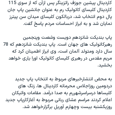
کاردينال پيشين جوزف راتزينگر پس ازآن که از سوی 115
دنبال کنید
مستندها
فرهنگ و زندگی
کاردينال کليسای کاتوليک رم به عنوان جانشين پاپ جان
حقوق شهروندی
انتخابات ریاست جمهوری آمریکا ۲۰۲۴
پال دوم انتخاب شد، دربالکون کليسای ميدان سن پيترز
نمايان شد و به ابراز احساسات مردم پاسخ گفت.
اقتصادی
حمله جمهوری اسلامی به اسرائیل
رمز مهسا
علم و فناوری
پاپ بنديکت شانزدهم دويست وشصت وپنجمين
زبانهای مختلف
اسرائیل در جنگ
ورزش زنان در ایران
رهبرکاتوليک های جهان است. پاپ بنديکت شانزدهم که 78
سال دارد ومتولد آلمان است، وی ابراز اطمينان کرد که
گالری عکس
اعتراضات زن، زندگی، آزادی
مريم مقدس در رهبری کليسای کاتوليک اورا ياری خواهد
آرشیو پخش زنده
مجموعه مستندهای دادخواهی
بخشيد.
تریبونال مردمی آبان ۹۸
به محض انتشارخبرهای مربوط به انتخاب پاپ جديد
دادگاه حمید نوری
دردومين روزاجلاس محرمانه کاردينال ها، زنگ های
چهل سال گروگان‌گیری
کليساها درسراسرشهررم به صدا درآمد. مقامات واتيکان
قانون شفافیت دارائی کادر رهبری ایران
اعلام کردند مراسم عشای ربانی مربوط به آغازکارپاپ جديد
روزيکشنبه بيست وچهارم آوريل برگزارخواهد شد.
اعتراضات مردمی آبان ۹۸