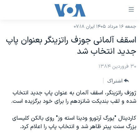
ینکهای
ابل
سترسی
جمعه ۱۶ مرداد ۱۴۰۵ ایران ۰۷:۱۸
خانه
هش
اسقف آلمانی جوزف راتزينگر بعنوان پاپ
نسخه سبک وب‌سایت
ه
جديد انتخاب شد
حتوای
موضوع ها
صلی
۳۰ فروردین ۱۳۸۴
برنامه های تلویزیونی
ایران
هش
جدول برنامه ها
ه
آمریکا
اشتراک
فحه
صفحه‌های ویژه
جهان
ژوزف راتزينگر، اسقف آلمان به عنوان پاپ جديد انتخاب
صلی
فرکانس‌های صدای آمریکا
شده و لقب بنديکت شانزدهم را برای خود برگزيده است.
ورزشی
جام جهانی ۲۰۲۶
هش
پخش رادیویی
ه
گزیده‌ها
عملیات خشم حماسی
کاردينال "يورگ آرتورو ودينا استه وز" روی بالکن کليسای
ستجو
۲۵۰سالگی آمریکا
ویژه برنامه‌ها
بزرگ سنت پيتر ظاهر شد و انتخاب پاپ را اعلام کرد.
یادگیری زبان انگلیسی
ویدیوها
بایگانی برنامه‌های تلویزیونی