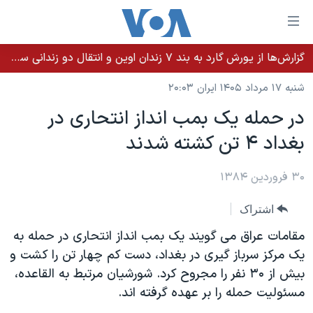
ینکهای
ابل
سترسی
گزارش‌ها از یورش گارد به بند ۷ زندان اوین و انتقال دو زندانی سیاسی به محلی نامعلوم
خانه
هش
شنبه ۱۷ مرداد ۱۴۰۵ ایران ۲۰:۰۳
نسخه سبک وب‌سایت
ه
در حمله يک بمب انداز انتحاری در
حتوای
موضوع ها
بغداد ۴ تن کشته شدند
صلی
برنامه های تلویزیونی
ایران
هش
جدول برنامه ها
ه
۳۰ فروردین ۱۳۸۴
آمریکا
فحه
صفحه‌های ویژه
جهان
اشتراک
صلی
فرکانس‌های صدای آمریکا
ورزشی
جام جهانی ۲۰۲۶
هش
مقامات عراق می گويند يک بمب انداز انتحاری در حمله به
پخش رادیویی
ه
گزیده‌ها
عملیات خشم حماسی
يک مرکز سرباز گيری در بغداد، دست کم چهار تن را کشت و
ستجو
بيش از ۳۰ نفر را مجروح کرد. شورشيان مرتبط به القاعده،
۲۵۰سالگی آمریکا
ویژه برنامه‌ها
یادگیری زبان انگلیسی
مسئوليت حمله را بر عهده گرفته اند.
ویدیوها
بایگانی برنامه‌های تلویزیونی