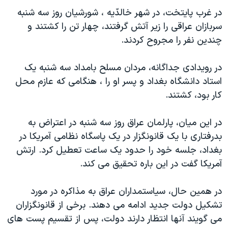
دنبال کنید
مستندها
فرهنگ و زندگی
در غرب پايتخت، در شهر خالدّيه ، شورشيان روز سه شنبه
سربازان عراقی را زير آتش گرفتند، چهار تن را کشتند و
حقوق شهروندی
انتخابات ریاست جمهوری آمریکا ۲۰۲۴
چندين نفر را مجروح کردند.
اقتصادی
حمله جمهوری اسلامی به اسرائیل
رمز مهسا
علم و فناوری
در رويدادی جداگانه، مردان مسلح بامداد سه شنبه يک
زبانهای مختلف
استاد دانشگاه بغداد و پسر او را ، هنگامی که عازم محل
اسرائیل در جنگ
ورزش زنان در ایران
کار بود، کشتند.
گالری عکس
اعتراضات زن، زندگی، آزادی
آرشیو پخش زنده
مجموعه مستندهای دادخواهی
در اين ميان، پارلمان عراق روز سه شنبه در اعتراض به
بدرفتاری با يک قانونگزار در يک پاسگاه نظامی آمريکا در
تریبونال مردمی آبان ۹۸
بغداد، جلسه خود را حدود يک ساعت تعطيل کرد. ارتش
دادگاه حمید نوری
آمريکا گفت در اين باره تحقيق می کند.
چهل سال گروگان‌گیری
در همين حال، سياستمداران عراق به مذاکره در مورد
قانون شفافیت دارائی کادر رهبری ایران
تشکيل دولت جديد ادامه می دهند. برخی از قانونگزاران
اعتراضات مردمی آبان ۹۸
می گويند آنها انتظار دارند دولت، پس از تقسيم پست های