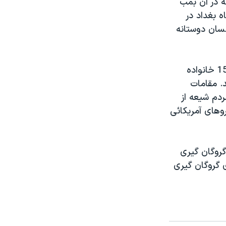
ه در آن بمب
ه بغداد در
نسان دوستانه
در همين حال، مقامات عراقی ميگويند نيروهای امنيتی عراق، در جنوب بغداد 15 خانواده
. مقامات
دم شيعه از
وهای آمريکائی
گروگان گيری
 گروگان گيری