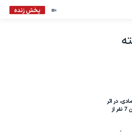
پخش زنده
ته
دی، در اثر
حمله با خمپاره به يک پادگان نظامی آمريکا کشته شدند. در اين حمله همچنين 7 نفر از