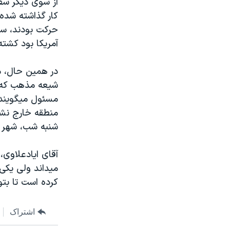
از سوی ديگر سفا
مستندها
فرهنگ و زندگی
کار گذاشته شده 
حقوق شهروندی
انتخابات ریاست جمهوری آمریکا ۲۰۲۴
حرکت بودند، سه
اقتصادی
حمله جمهوری اسلامی به اسرائیل
آمريکا بود کشته
رمز مهسا
علم و فناوری
اسرائیل در جنگ
ورزش زنان در ایران
شيعه مذهب که ت
گالری عکس
اعتراضات زن، زندگی، آزادی
مسئول ميگويند،
منطقه خارج نشون
آرشیو پخش زنده
مجموعه مستندهای دادخواهی
شنبه شب، شهر مد
تریبونال مردمی آبان ۹۸
دادگاه حمید نوری
آقای ايادعلاوی،
ميداند ولی يکی 
چهل سال گروگان‌گیری
کرده است تا بتو
قانون شفافیت دارائی کادر رهبری ایران
اعتراضات مردمی آبان ۹۸
اشتراک
اسرائیل در جنگ