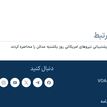
تبط
پشتيبانی نيروهای امريکائی روز يکشنبه مدائن را محاصره کردند
دنبال کنید
امه