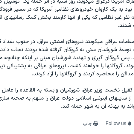
رت آمريکا درعراق ميگويد، روز شنبه در اثر حمله يک اتومبيل ک
بود به يک کاروان خودروهای نظامی آمريکا که در مسير فرودگا
 نفر غير نظامی که يکی از آنها کارمند بخش کمک رسانیهای ا
 شدند.
وسط شورشيان سنی به گروگان گرفته شده بودند نجات دادند
 پس گروگان گيری و تهديد شورشيان مبنی بر اينکه چنانچه مر
د، گروگانها را خواهند کشت، نيروهای عراقی به پشتيبانی نير
ائن را محاصره کردند و گروگانها را آزاد کردند.
 کفيل نخست وزير عراق، شورشيان وابسته به القاعده را عامل 
از سايتهای اينرنتی اسلامی دولت عراق را متهم به صحنه سازی
اند به بهانه آن به شهر حمله کند.
Follow us
چاپ