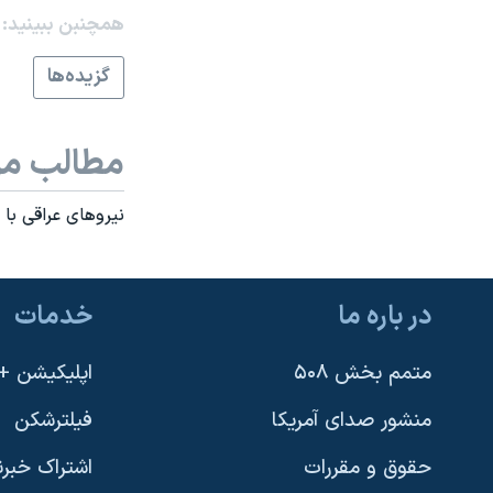
همچنبن ببینید:
نرگس محمدی برنده جایزه نوبل صلح
همایش محافظه‌کاران آمریکا «سی‌پک»
گزيده‌ها
صفحه‌های ویژه
سفر پرزیدنت ترامپ به چین
مطالب مر
نيروهای عراقی با 
در باره ما
خدمات
متمم بخش ۵۰۸
اپلیکیشن +VOA
منشور صدای آمریکا
فیلترشکن
حقوق و مقررات
اشتراک خبرن