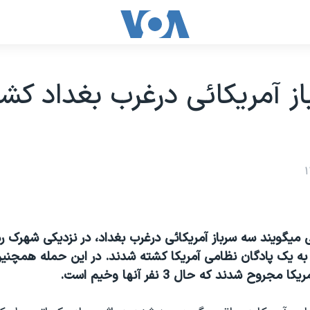
ز آمريکائی درغرب بغداد کش
 ميگويند سه سرباز آمريکائی درغرب بغداد، در نزديکی شهرک رما
روح شدند که حال 3 نفر آنها وخيم است.