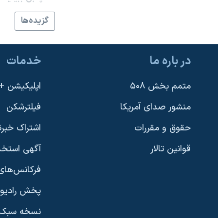
نرگس محمدی برنده جایزه نوبل صلح
گزيده‌ها
همایش محافظه‌کاران آمریکا «سی‌پک»
صفحه‌های ویژه
در باره ما
خدمات
سفر پرزیدنت ترامپ به چین
متمم بخش ۵۰۸
اپلیکیشن +VOA
منشور صدای آمریکا
فیلترشکن
حقوق و مقررات
اشتراک خبرن
قوانین تالار
آگهی استخد
فرکانس‌های 
پخش رادیو
یادگیری زبان انگلیسی
نسخه سبک 