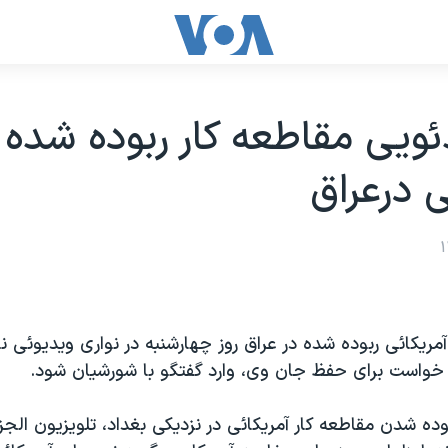
دئويی مقاطعه کار ربوده شده
ی درعراق
مريکائی ربوده شده در عراق روز چهارشنبه در نواری ويديوئی 
ی خواست برای حفظ جان وی، وارد گفتگو با شورشيان شود.
وده شدن مقاطعه کار آمريکائی در نزديکی بغداد، تلويزيون الجز