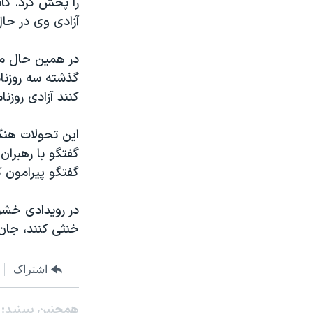
را پخش کرد. کان
مستندها
فرهنگ و زندگی
آزادی وی در حا
حقوق شهروندی
انتخابات ریاست جمهوری آمریکا ۲۰۲۴
اقتصادی
حمله جمهوری اسلامی به اسرائیل
در همين حال مق
گذشته سه روزنام
رمز مهسا
علم و فناوری
کنند آزادی روزنام
اسرائیل در جنگ
ورزش زنان در ایران
گالری عکس
اعتراضات زن، زندگی، آزادی
اين تحولات هنگا
گفتگو با رهبران
آرشیو پخش زنده
مجموعه مستندهای دادخواهی
گفتگو پيرامون ک
تریبونال مردمی آبان ۹۸
دادگاه حمید نوری
خنثی کنند، جان 
چهل سال گروگان‌گیری
قانون شفافیت دارائی کادر رهبری ایران
اشتراک
اعتراضات مردمی آبان ۹۸
اسرائیل در جنگ
همچنبن ببینید: