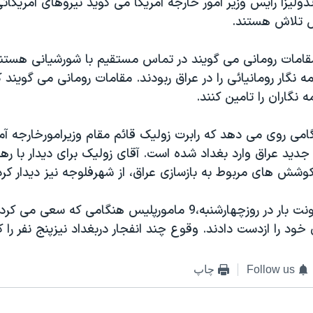
دوليزا رايس وزير امور خارجه آمريکا می گويد نيروهای آمريکائی
ل تلاش هستند.
امات رومانی می گويند در تماس مستقيم با شورشيانی هستند
ه نگار رومانيائی را در عراق ربودند. مقامات رومانی می گوي
ه نگاران را تامين کنند.
می روی می دهد که رابرت زوليک قائم مقام وزيرامورخارجه آمر
 جديد عراق وارد بغداد شده است. آقای زوليک برای ديدار با ره
وشش های مربوط به بازسازی عراق، از شهرفلوجه نيز ديدار کرد
در رويدادی خشونت بار در روزچهارشنبه،9 مامورپليس هنگامی که سعی 
خود را ازدست دادند. وقوع چند انفجار دربغداد نيزپنج نفر را
Follow us
چاپ