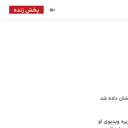
پخش زنده
نشان داده شد
يره ويديوی او