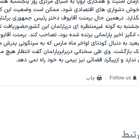
زمان امنيت و همکاری اروپا به آسيای مرکزی روز پنجشنبه هشدا
خوش دشواری های اقتصادی شود، ممکن است وضعيت اين ک
بگذارد. درهمين حال برمنت آقايوف دختر رئيس جمهوری برکنا
جشنبه به گونه غيرمنتظره ای درپارلمان اين کشورحضوريافت تا
انگيز اخير پارلمانی برنده شده بود، تصاحب کند. برمنت آقاي
بعيد به دنبال کودتای اواخر ماه مارس که به سرنگونی پدرش 
ک بازگشت. وی طی سخنانی دربرابرپارلمان گفت انتظار هيچ مشک
ندارد و ازپيگرد قضائی نيز بيمی به خود راه نمی دهد.
Follow us
چاپ
تبط