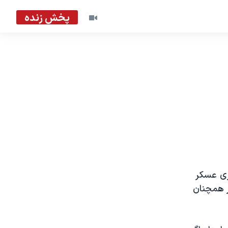
پخش زنده
اری عسکر
 همچنان