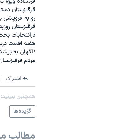
فرستاده ويژه سا
مستندها
فرهنگ و زندگی
قرقيزستان دست
حقوق شهروندی
انتخابات ریاست جمهوری آمریکا ۲۰۲۴
رو به فروپاشی 
اقتصادی
حمله جمهوری اسلامی به اسرائیل
قرقيزستان روزپن
درانتخابات بحث 
رمز مهسا
علم و فناوری
هفته اقامت درت
اسرائیل در جنگ
ورزش زنان در ایران
ناگهان به بيشک
گالری عکس
اعتراضات زن، زندگی، آزادی
مردم قرقيزستان 
آرشیو پخش زنده
مجموعه مستندهای دادخواهی
اشتراک
تریبونال مردمی آبان ۹۸
دادگاه حمید نوری
همچنبن ببینید:
چهل سال گروگان‌گیری
گزيده‌ها
قانون شفافیت دارائی کادر رهبری ایران
اعتراضات مردمی آبان ۹۸
مطالب مر
اسرائیل در جنگ