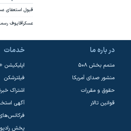
نرگس محمدی برنده جایزه نوبل صلح
قبول استعفای عسک
همایش محافظه‌کاران آمریکا «سی‌پک»
عسکرآقايوف رسما 
صفحه‌های ویژه
سفر پرزیدنت ترامپ به چین
در باره ما
خدمات
متمم بخش ۵۰۸
اپلیکیشن +VOA
منشور صدای آمریکا
فیلترشکن
حقوق و مقررات
اشتراک خبرن
قوانین تالار
آگهی استخد
فرکانس‌های 
پخش رادیو