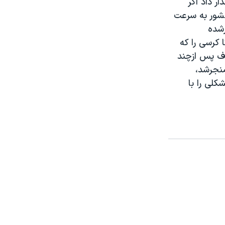
ر داد اگر
شور به سرعت
رشده
 کرسی را که
وف پس ازچند
منجرشد،
لی را با