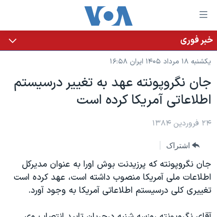
ینکهای
ابل
سترسی
خبر فوری
خانه
هش
یکشنبه ۱۸ مرداد ۱۴۰۵ ایران ۱۶:۵۸
نسخه سبک وب‌سایت
ه
جان نگروپونته عهد به تغيير درسيستم
حتوای
موضوع ها
اطلاعاتی آمريکا کرده است
صلی
برنامه های تلویزیونی
ایران
هش
جدول برنامه ها
ه
۲۴ فروردین ۱۳۸۴
آمریکا
فحه
صفحه‌های ویژه
جهان
اشتراک
صلی
فرکانس‌های صدای آمریکا
ورزشی
جام جهانی ۲۰۲۶
هش
جان نگروپونته که پرزيدنت بوش اورا به عنوان مديرکل
پخش رادیویی
ه
گزیده‌ها
عملیات خشم حماسی
اطلاعات ملی آمريکا منصوب داشته است، عهد کرده است
ستجو
تغييری کلی درسيستم اطلاعاتی آمريکا به وجود آورد.
۲۵۰سالگی آمریکا
ویژه برنامه‌ها
یادگیری زبان انگلیسی
ویدیوها
بایگانی برنامه‌های تلویزیونی
آقای نگروپونته روزسه شنبه درجريان تاييد انتصاب وی