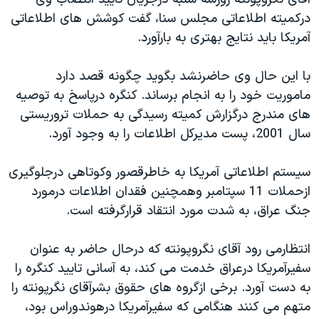
دنبال کنید
مستندها
فرهنگ و زندگی
درکميته اطلاعاتی مجلس سنا، گفت کوشش های اطلاعاتی
آمريکا بايد نتايج بهتری به بارآورد.
حقوق شهروندی
انتخابات ریاست جمهوری آمریکا ۲۰۲۴
اقتصادی
حمله جمهوری اسلامی به اسرائیل
با اين حال وی حاضرنشد بگويد چگونه قصد دارد
رمز مهسا
علم و فناوری
ماموريت خود را به انجام برساند. کنگره درپاسخ به توصيه
زبانهای مختلف
های مندرج درگزارش کميته رسيدگی به حملات تروريستی
اسرائیل در جنگ
ورزش زنان در ایران
سال 2001، پست مديرکل اطلاعات را به وجود آورد.
گالری عکس
اعتراضات زن، زندگی، آزادی
آرشیو پخش زنده
مجموعه مستندهای دادخواهی
سيستم اطلاعاتی آمريکا به خاطرقصور وکوتاهی درجلوگيری
ازحملات 11 سپتامبر وهمچنين فقدان اطلاعات درمورد
تریبونال مردمی آبان ۹۸
جنگ عراق، به شدت مورد انتقاد قرارگرفته است.
دادگاه حمید نوری
چهل سال گروگان‌گیری
انتظارمی رود آقای نگروپونته که درحال حاضر به عنوان
سفيرآمريکا درعراق خدمت می کند، به آسانی تاييد کنگره را
قانون شفافیت دارائی کادر رهبری ایران
به دست آورد. برخی ازگروه های حقوق بشرآقای نگرپونته را
اعتراضات مردمی آبان ۹۸
متهم می کنند هنگامی که سفيرآمريکا درهوندوراس بود،