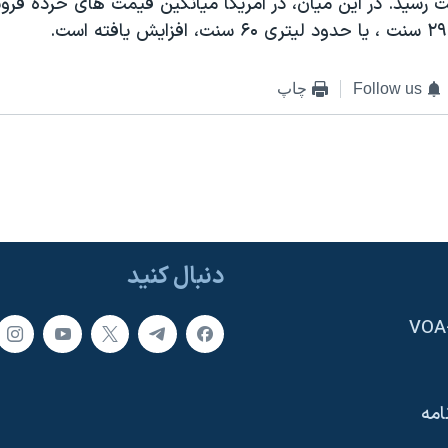
لار و ١٠ سنت رسيد. در اين ميان، در آمريکا ميانگين قيمت های خرده ف
Follow us
چاپ
دنبال کنید
امه