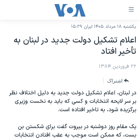
ینکهای
ابل
سترسی
یکشنبه ۱۸ مرداد ۱۴۰۵ ایران ۱۵:۲۹
خانه
هش
اعلام تشکيل دولت جديد در لبنان به
نسخه سبک وب‌سایت
ه
تأخير افتاد
حتوای
موضوع ها
صلی
۲۲ فروردین ۱۳۸۴
برنامه های تلویزیونی
ایران
هش
جدول برنامه ها
ه
آمریکا
اشتراک
فحه
صفحه‌های ویژه
جهان
در لبنان، اعلام تشکيل دولت جديد به دليل اختلاف نظر
صلی
فرکانس‌های صدای آمریکا
بر سر لايحه انتخابات و کسی که بايد به نخست وزيری
ورزشی
جام جهانی ۲۰۲۶
هش
برگزيده شود، به تاخير افتاده است.
پخش رادیویی
ه
گزیده‌ها
عملیات خشم حماسی
ستجو
۲۵۰سالگی آمریکا
ویژه برنامه‌ها
يک مقام روز دوشنبه در بيروت گفت برای شکستن بن
یادگیری زبان انگلیسی
بست، که ممکن است موجب به عقب افتادن انتخابات
ویدیوها
بایگانی برنامه‌های تلویزیونی