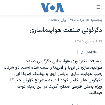
ینکهای
ابل
سترسی
پنجشنبه ۱۵ مرداد ۱۴۰۵ ایران ۰۸:۵۷
خانه
هش
دگرگونی صنعت هواپيماسازی
نسخه سبک وب‌سایت
ه
حتوای
۲۱ فروردین ۱۳۸۴
موضوع ها
صلی
برنامه های تلویزیونی
ایران
اشتراک
هش
جدول برنامه ها
ه
آمریکا
پيشرفت تکنولوژی هواپيمايی دگرگونی صنعت
فحه
صفحه‌های ویژه
هواپيماسازی در اروپا و آمريکا را سبب شده است. دو شرکت
جهان
صلی
رقيب هواپيماسازی ايرباس اروپا و بوئينگ آمريکا اين
فرکانس‌های صدای آمریکا
ورزشی
جام جهانی ۲۰۲۶
هش
دگرگونی ها را کامل کرده اند. به مشروح گزارش خبرنگار
پخش رادیویی
ه
گزیده‌ها
عملیات خشم حماسی
ويژه بخش فارسی صدای آمريکا در اين زمينه توجه
ستجو
فرمائيد.
۲۵۰سالگی آمریکا
ویژه برنامه‌ها
یادگیری زبان انگلیسی
ویدیوها
بایگانی برنامه‌های تلویزیونی