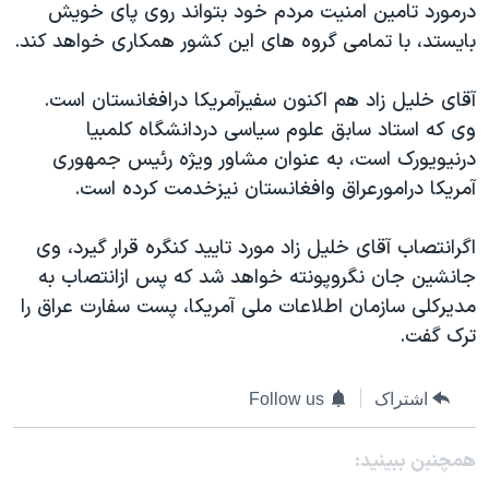
درمورد تامين امنيت مردم خود بتواند روی پای خويش
دنبال کنید
مستندها
فرهنگ و زندگی
بايستد، با تمامی گروه های اين کشور همکاری خواهد کند.
حقوق شهروندی
انتخابات ریاست جمهوری آمریکا ۲۰۲۴
آقای خليل زاد هم اکنون سفيرآمريکا درافغانستان است.
اقتصادی
حمله جمهوری اسلامی به اسرائیل
وی که استاد سابق علوم سياسی دردانشگاه کلمبيا
رمز مهسا
علم و فناوری
درنيويورک است، به عنوان مشاور ويژه رئيس جمهوری
زبانهای مختلف
اسرائیل در جنگ
ورزش زنان در ایران
آمريکا درامورعراق وافغانستان نيزخدمت کرده است.
گالری عکس
اعتراضات زن، زندگی، آزادی
اگرانتصاب آقای خليل زاد مورد تاييد کنگره قرار گيرد، وی
آرشیو پخش زنده
مجموعه مستندهای دادخواهی
جانشين جان نگروپونته خواهد شد که پس ازانتصاب به
تریبونال مردمی آبان ۹۸
مديرکلی سازمان اطلاعات ملی آمريکا، پست سفارت عراق را
ترک گفت.
دادگاه حمید نوری
چهل سال گروگان‌گیری
اشتراک
Follow us
قانون شفافیت دارائی کادر رهبری ایران
اعتراضات مردمی آبان ۹۸
همچنبن ببینید: