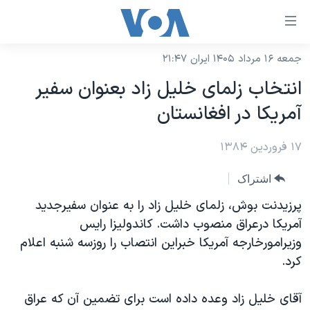
ینکهای
ابل
سترسی
جمعه ۱۶ مرداد ۱۴۰۵ ایران ۲۱:۴۷
خانه
هش
انتخاب زلمای خليل زاد بعنوان سفير
نسخه سبک وب‌سایت
ه
آمريکا در افغانستان
حتوای
موضوع ها
صلی
۱۷ فروردین ۱۳۸۴
برنامه های تلویزیونی
ایران
هش
جدول برنامه ها
ه
آمریکا
اشتراک
فحه
صفحه‌های ویژه
جهان
پرزيدنت بوش، زلمای خليل زاد را به عنوان سفيرجديد
صلی
فرکانس‌های صدای آمریکا
آمريکا درعراق منصوب داشت. کاندوليزا رايس
ورزشی
جام جهانی ۲۰۲۶
هش
وزيرامورخارجه آمريکا خبراين انتصاب را روزسه شنبه اعلام
پخش رادیویی
ه
گزیده‌ها
عملیات خشم حماسی
کرد.
ستجو
۲۵۰سالگی آمریکا
ویژه برنامه‌ها
یادگیری زبان انگلیسی
آقای خليل زاد وعده داده است برای تضمين آن که عراق
ویدیوها
بایگانی برنامه‌های تلویزیونی