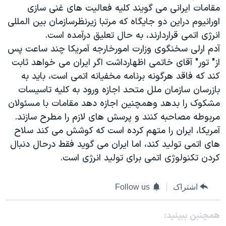
مقامات ايرانی می گويند کليه فعاليت های غنی سازی
دنبال کنید
مستندها
فرهنگ و زندگی
اورانيوم دراين دو جايگاه که مرتبا زيرنظرسازمان بين المللی
حقوق شهروندی
انتخابات ریاست جمهوری آمریکا ۲۰۲۴
انرژی اتمی قراردارند، به حال تعليق درآمده است.
اقتصادی
حمله جمهوری اسلامی به اسرائیل
آدم ارلی سخنگوی وزارت امورخارجه آمريکا چند ساعت پس
از" تور" آقای خاتمی اظهارداشت اگر ايران می خواهد ثابت
رمز مهسا
علم و فناوری
کند که فاقد هرگونه برنامه مخفيانه اتمی است، بايد به
زبانهای مختلف
اسرائیل در جنگ
ورزش زنان در ایران
بازرسان سازمان ملل متحد اجازه ورود به کليه تاسيسات
گالری عکس
اعتراضات زن، زندگی، آزادی
مشکوک را بدهد وهمچنين اجازه دهد مقامات با مسئولان
مربوطه مصاحبه کنند و پرسش های لازم را مطرح سازند.
آرشیو پخش زنده
مجموعه مستندهای دادخواهی
آمريکا، ايران را متهم کرده است که کوشش می کند سلاح
تریبونال مردمی آبان ۹۸
های اتمی توليد کند، اما ايران می گويد فقط درحال دنبال
دادگاه حمید نوری
کردن تکنولوژی اتمی برای توليد انرژی است.
چهل سال گروگان‌گیری
اشتراک
Follow us
قانون شفافیت دارائی کادر رهبری ایران
اعتراضات مردمی آبان ۹۸
همچنبن ببینید: