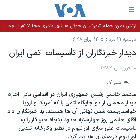
ینکهای
ابل
سترسی
ارتش یمن: حمله شورشیان حوثی به شهر بندری مخا ۷ نفر از جمله غیرنظامیان را کشت
خانه
هش
دوشنبه ۱۹ مرداد ۱۴۰۵ ایران ۰۶:۴۸
نسخه سبک وب‌سایت
ه
ديدار خبرنگاران از تأسيسات اتمی ايران
حتوای
موضوع ها
صلی
برنامه های تلویزیونی
۱۰ فروردین ۱۳۸۴
ایران
هش
جدول برنامه ها
ه
آمریکا
اشتراک
فحه
صفحه‌های ویژه
جهان
محمد خاتمی رئيس جمهوری ايران در اقدامی نادر، اجازه
صلی
فرکانس‌های صدای آمریکا
ورزشی
جام جهانی ۲۰۲۶
ديدار مجملی از دو جايگاه اتمی را که آمريکا و اروپا
هش
خواستاربسته شدن نهائی آن ها هستند، به خبرنگاران داد.
پخش رادیویی
ه
گزیده‌ها
عملیات خشم حماسی
آقای خاتمی روز چهارشنبه حدود پنجاه خبرنگار را به
ستجو
۲۵۰سالگی آمریکا
ویژه برنامه‌ها
تاسيسات غنی سازی اورانيوم در نطنز وکارخانه تبديل
یادگیری زبان انگلیسی
ویدیوها
بایگانی برنامه‌های تلویزیونی
اورانيوم دراصفهان هدايت کرد.