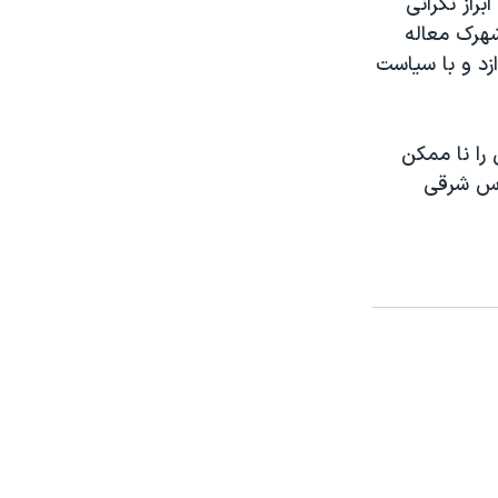
براز نگرانی
شهرک معاله
زد و با سیاست
را نا ممکن
قدس شرقی