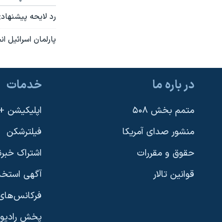
نرگس محمدی برنده جایزه نوبل صلح
رد لايحه پيشنهاد
همایش محافظه‌کاران آمریکا «سی‌پک»
پارلمان اسرائيل ان
صفحه‌های ویژه
سفر پرزیدنت ترامپ به چین
در باره ما
خدمات
متمم بخش ۵۰۸
اپلیکیشن +VOA
منشور صدای آمریکا
فیلترشکن
حقوق و مقررات
اشتراک خبرن
قوانین تالار
آگهی استخد
فرکانس‌های 
پخش رادیو