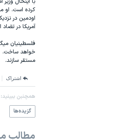
با اینحال وزیر ا
مستندها
فرهنگ و زندگی
کرده است. او می
حقوق شهروندی
انتخابات ریاست جمهوری آمریکا ۲۰۲۴
اودمین در نزدی
اقتصادی
حمله جمهوری اسلامی به اسرائیل
آمریکا در تضاد 
رمز مهسا
علم و فناوری
فلسطینیان میگو
اسرائیل در جنگ
ورزش زنان در ایران
خواهد ساخت. فل
گالری عکس
اعتراضات زن، زندگی، آزادی
مستقر سازند.
آرشیو پخش زنده
مجموعه مستندهای دادخواهی
اشتراک
تریبونال مردمی آبان ۹۸
دادگاه حمید نوری
همچنبن ببینید:
چهل سال گروگان‌گیری
گزيده‌ها
قانون شفافیت دارائی کادر رهبری ایران
اعتراضات مردمی آبان ۹۸
مطالب مر
اسرائیل در جنگ