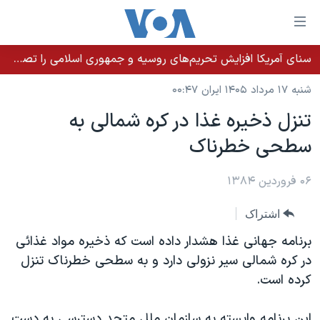
ینکهای
ابل
سترسی
سنای آمریکا افزایش تحریم‌های روسیه و جمهوری اسلامی را تصویب کرد؛ زلنسکی از این اقدام تشکر کرد
خانه
هش
شنبه ۱۷ مرداد ۱۴۰۵ ایران ۰۰:۴۷
نسخه سبک وب‌سایت
ه
تنزل ذخيره غذا در کره شمالی به
حتوای
موضوع ها
سطحی خطرناک
صلی
برنامه های تلویزیونی
ایران
هش
جدول برنامه ها
ه
۰۶ فروردین ۱۳۸۴
آمریکا
فحه
صفحه‌های ویژه
جهان
اشتراک
صلی
فرکانس‌های صدای آمریکا
ورزشی
جام جهانی ۲۰۲۶
هش
برنامه جهانی غذا هشدار داده است که ذخيره مواد غذائی
پخش رادیویی
ه
گزیده‌ها
عملیات خشم حماسی
در کره شمالی سير نزولی دارد و به سطحی خطرناک تنزل
ستجو
کرده است.
۲۵۰سالگی آمریکا
ویژه برنامه‌ها
یادگیری زبان انگلیسی
ویدیوها
بایگانی برنامه‌های تلویزیونی
اين برنامه وابسته به سازمان ملل متحد دسترسی به دست