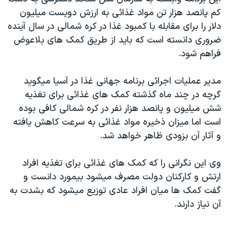
دنبال کنید
مستندها
فرهنگ و زندگی
کم پانصد هزار تن مواد غذائی به ارزش دويست ميليون
دلار را برای مقابله با کمبود غذا در کره شمالی در سال آينده
حقوق شهروندی
انتخابات ریاست جمهوری آمریکا ۲۰۲۴
ضروری دانسته است که بايد از طريق کمک های بلاعوض
اقتصادی
حمله جمهوری اسلامی به اسرائیل
فراهم شود.
رمز مهسا
علم و فناوری
زبانهای مختلف
مدير عمليات اجرائی برنامه جهانی غذا در آسيا ميگويد
اسرائیل در جنگ
ورزش زنان در ایران
گرچه در چند ماه گذشته کمک های غذائی برای تغذيه
گالری عکس
اعتراضات زن، زندگی، آزادی
شش ميليون و پانصد هزار نفر در کره شمالی کافی بوده
آرشیو پخش زنده
مجموعه مستندهای دادخواهی
است اما ميزان ذخيره مواد غذائی به سرعت کاهش يافته
و آثار آن بزودی ظاهر خواهد شد.
تریبونال مردمی آبان ۹۸
دادگاه حمید نوری
وی اين نگرانی را که کمک های غذائی برای تغذيه افراد
چهل سال گروگان‌گیری
ارتش و کارکنان دولت مصرف ميشود بيمورد دانست و
گفت کمک ها ميان افراد عادی توزيع ميشود که بشدت به
قانون شفافیت دارائی کادر رهبری ایران
آن نياز دارند.
اعتراضات مردمی آبان ۹۸