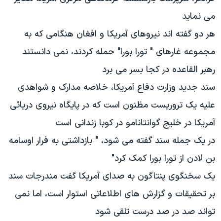
دنبال کنید
مستندها
فرهنگ و زندگی
می نمايد
حقوق شهروندی
انتخابات ریاست جمهوری آمریکا ۲۰۲۴
هر دو گفته اند نيروهای آمريکا و افغان هنگامی که به
اقتصادی
حمله جمهوری اسلامی به اسرائیل
مجموعه غارهای " تورا بورا" حمله کردند، نمی دانستند
رمز مهسا
علم و فناوری
رهبر القاعده در کجا بسر می برد
زبانهای مختلف
اسرائیل در جنگ
ورزش زنان در ایران
سند جديد وزارت دفاع آمريکا، خلاصه مدارک و شواهدی
گالری عکس
اعتراضات زن، زندگی، آزادی
عليه يک تروريست مظنون است که در پايگاه نيروی دريائی
آرشیو پخش زنده
مجموعه مستندهای دادخواهی
آمريکا در خليج گوانتانامو در کوبا زندانی است
تریبونال مردمی آبان ۹۸
در يک جمله سند گفته می شود، " بازداشتی به فرار اوسامه
دادگاه حمید نوری
بن لادن از تورا بورا کمک کرد"
چهل سال گروگان‌گیری
يک سخنگوی پنتاگون به صدای آمريکا گفت مندرجات سند
قانون شفافیت دارائی کادر رهبری ایران
بر تحقيقات و گزارش های اطلاعاتی استوار است، اما نمی
اعتراضات مردمی آبان ۹۸
تواند صد در صد درست تلقی شود