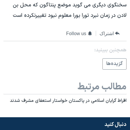
اسرائیل در جنگ
سخنگوی ديگری می گويد موضع پنتاگون که محل بن
نرگس محمدی برنده جایزه نوبل صلح
لادن در زمان نبرد تورا بورا معلوم نبود تغييرنکرده است
همایش محافظه‌کاران آمریکا «سی‌پک»
صفحه‌های ویژه
اشتراک
Follow us
سفر پرزیدنت ترامپ به چین
همچنبن ببینید:
گزيده‌ها
مطالب مرتبط
افراط گرايان اسلامی در پاکستان خواستار استعفای مشرف شدند
دنبال کنید