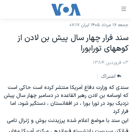
ینکهای
ابل
سترسی
جمعه ۱۶ مرداد ۱۴۰۵ ایران ۰۷:۱۷
خانه
هش
سند فرار چهار سال پيش بن لادن از
نسخه سبک وب‌سایت
ه
کوههای تورابورا
حتوای
موضوع ها
صلی
۰۳ فروردین ۱۳۸۴
برنامه های تلویزیونی
ایران
هش
جدول برنامه ها
ه
آمریکا
اشتراک
فحه
صفحه‌های ویژه
جهان
سندی که وزارت دفاع آمريکا منتشر کرده است حاکی است
صلی
فرکانس‌های صدای آمریکا
که اوسامه بن لادن رهبر القاعده در دسامبر چهار سال پيش
ورزشی
جام جهانی ۲۰۲۶
هش
نزديک بود در تورا بورا ، در افغانستان ، دستگير شود، اما
پخش رادیویی
ه
گزیده‌ها
عملیات خشم حماسی
فرار کرد
ستجو
۲۵۰سالگی آمریکا
ویژه برنامه‌ها
اين سند با موضع اعلام شده پرزيدنت بوش و ژنرال تامی
یادگیری زبان انگلیسی
ویدیوها
بایگانی برنامه‌های تلویزیونی
فرانکز، سرپرست بازنشسته فرماندهی مرکزی آمريکا مغاير