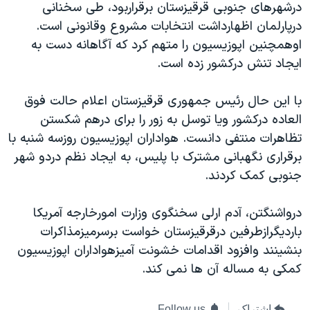
درشهرهای جنوبی قرقيزستان برقراربود، طی سخنانی
دنبال کنید
مستندها
فرهنگ و زندگی
درپارلمان اظهارداشت انتخابات مشروع وقانونی است.
حقوق شهروندی
انتخابات ریاست جمهوری آمریکا ۲۰۲۴
اوهمچنين اپوزيسيون را متهم کرد که آگاهانه دست به
ايجاد تنش درکشور زده است.
اقتصادی
حمله جمهوری اسلامی به اسرائیل
رمز مهسا
علم و فناوری
با اين حال رئيس جمهوری قرقيزستان اعلام حالت فوق
زبانهای مختلف
اسرائیل در جنگ
ورزش زنان در ایران
العاده درکشور ويا توسل به زور را برای درهم شکستن
تظاهرات منتفی دانست. هواداران اپوزيسيون روزسه شنبه با
گالری عکس
اعتراضات زن، زندگی، آزادی
برقراری نگهبانی مشترک با پليس، به ايجاد نظم دردو شهر
آرشیو پخش زنده
مجموعه مستندهای دادخواهی
جنوبی کمک کردند.
تریبونال مردمی آبان ۹۸
درواشنگتن، آدم ارلی سخنگوی وزارت امورخارجه آمريکا
دادگاه حمید نوری
بارديگرازطرفين درقرقيزستان خواست برسرميزمذاکرات
چهل سال گروگان‌گیری
بنشينند وافزود اقدامات خشونت آميزهواداران اپوزيسيون
قانون شفافیت دارائی کادر رهبری ایران
کمکی به مساله آن ها نمی کند.
اعتراضات مردمی آبان ۹۸
اشتراک
Follow us