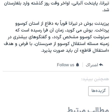
اسرائیل در جنگ
تيرانا، پايتخت آلبانی، اواخر وقت روز گذشته وارد بلغارستان
شد.
نرگس محمدی برنده جایزه نوبل صلح
همایش محافظه‌کاران آمریکا «سی‌پک»
پرزيدنت بوش در تيرانا قوياً به دفاع از استان کوسوو
صفحه‌های ویژه
پرداخت. بوش می گويد، زمان آن فرا رسيده است که
سرنوشت کوسوو مشخص گردد، و گفتگوهای بيشتری در
سفر پرزیدنت ترامپ به چین
زمينه مسئله استقلال کوسوو از صربستان، با فرض و هدف
«استقلال قاطع» آن بايد صورت پذيرد.
اشتراک
Follow us
همچنبن ببینید:
گزيده‌ها
مطالب مرتبط