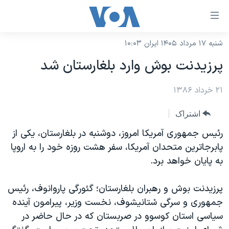
ینکهای
ابل
سترسی
شنبه ۱۷ مرداد ۱۴۰۵ ایران ۱۰:۰۳
خانه
هش
پرزيدنت بوش وارد بلغارستان شد
نسخه سبک وب‌سایت
ه
حتوای
۲۱ خرداد ۱۳۸۶
موضوع ها
صلی
برنامه های تلویزیونی
ایران
اشتراک
هش
جدول برنامه ها
ه
آمریکا
رئيس جمهوری آمريکا امروز، دوشنبه در بلغارستان، يکی از
فحه
صفحه‌های ویژه
پابرجاترين متحدان آمريکا، سفر هشت روزه خود را به اروپا
جهان
صلی
به پايان خواهد برد.
فرکانس‌های صدای آمریکا
ورزشی
جام جهانی ۲۰۲۶
هش
پخش رادیویی
ه
گزیده‌ها
عملیات خشم حماسی
پرزيدنت بوش و رهبران بلغارستان؛ گئورگی پاروانوف، رئيس
ستجو
جمهوری و سرگی سْتانيشوف، نخست وزير، پيرامون آينده
۲۵۰سالگی آمریکا
ویژه برنامه‌ها
یادگیری زبان انگلیسی
سياسی استان کوسوو در صربستان که در حال حاضر در
ویدیوها
بایگانی برنامه‌های تلویزیونی