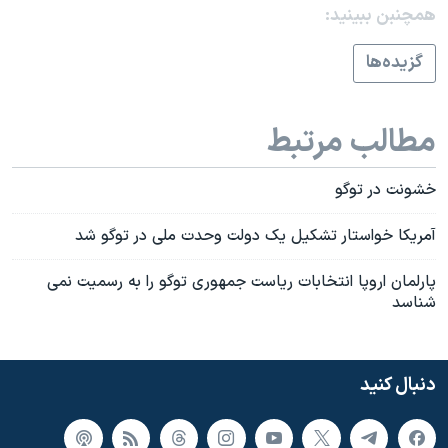
اسرائیل در جنگ
همچنبن ببینید:
نرگس محمدی برنده جایزه نوبل صلح
گزيده‌ها
همایش محافظه‌کاران آمریکا «سی‌پک»
صفحه‌های ویژه
مطالب مرتبط
سفر پرزیدنت ترامپ به چین
خشونت در توگو
آمريکا خواستار تشکيل يک دولت وحدت ملی در توگو شد
پارلمان اروپا انتخابات رياست جمهوری توگو را به رسميت نمی
شناسد
دنبال کنید