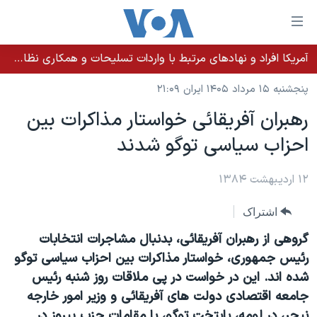
ینکهای
ابل
سترسی
آمریکا افراد و نهادهای مرتبط با واردات تسلیحات و همکاری نظامی کوبا را تحریم کرد
خانه
هش
پنجشنبه ۱۵ مرداد ۱۴۰۵ ایران ۲۱:۰۹
نسخه سبک وب‌سایت
ه
رهبران آفريقائی خواستار مذاکرات بين
حتوای
موضوع ها
احزاب سياسی توگو شدند
صلی
برنامه های تلویزیونی
ایران
هش
جدول برنامه ها
ه
۱۲ اردیبهشت ۱۳۸۴
آمریکا
فحه
صفحه‌های ویژه
جهان
اشتراک
صلی
فرکانس‌های صدای آمریکا
ورزشی
جام جهانی ۲۰۲۶
هش
گروهی از رهبران آفريقائی، بدنبال مشاجرات انتخابات
پخش رادیویی
ه
گزیده‌ها
عملیات خشم حماسی
رئيس جمهوری، خواستار مذاکرات بين احزاب سياسی توگو
ستجو
شده اند. اين در خواست در پی ملاقات روز شنبه رئيس
۲۵۰سالگی آمریکا
ویژه برنامه‌ها
یادگیری زبان انگلیسی
جامعه اقتصادی دولت های آفريقائی و وزير امور خارجه
ویدیوها
بایگانی برنامه‌های تلویزیونی
نيجر، در لومه، پايتخت توگو، با مقامات حزب پيروز در