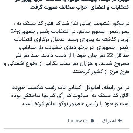
دنبال کنید
مستندها
فرهنگ و زندگی
انتخابات و اعضای احزاب مخالف صورت گرفت.
حقوق شهروندی
انتخابات ریاست جمهوری آمریکا ۲۰۲۴
در توگو، خشونت زمانی آغاز شد که فئور گنا سينگ به ،
اقتصادی
حمله جمهوری اسلامی به اسرائیل
پسر رئيس جمهور سابق، در انتخابات رئيس جمهوری24
رمز مهسا
علم و فناوری
آوريل گذشته به پيروزی رسيد. بدنبال برگزاری انتخابات
زبانهای مختلف
رئيس جمهوری، در برخوردهای خشونت بار خيابانی،
اسرائیل در جنگ
ورزش زنان در ایران
حداقل 22 نفر جان خود را از دست دادند، صد نفر نفر
گالری عکس
اعتراضات زن، زندگی، آزادی
مجروح شدند، و هزاران نفر بعلت نگرانی از وقوع آشفتگی و
آرشیو پخش زنده
مجموعه مستندهای دادخواهی
هرج مرج از کشور گريختند.
تریبونال مردمی آبان ۹۸
در اين رابطه، امانوئل اکيتانی باب رقيب شکست خورده
دادگاه حمید نوری
آقای گنا سينگ به، ميگويد که رأی گيريها ساختگی بوده
چهل سال گروگان‌گیری
است و خود را رئيس جمهور توگو اعلام کرده است.
قانون شفافیت دارائی کادر رهبری ایران
اشتراک
Follow us
اعتراضات مردمی آبان ۹۸