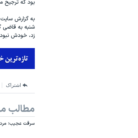
بود که ترجیح می
به گزارش سایت 
شنبه به قاضی گ
زد، خودش نبود.
اشتراک
مطالب مر
سرقت عجیب؛ مرد ک