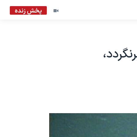
پخش زنده
نگردد،