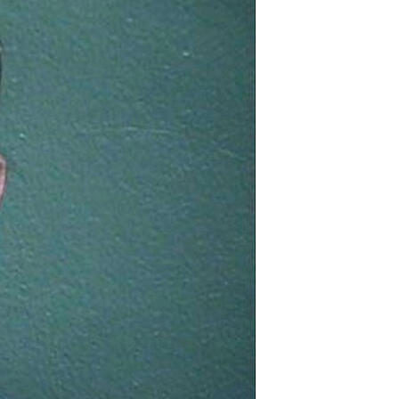
مستندها
فرهنگ و زندگی
حقوق شهروندی
انتخابات ریاست جمهوری آمریکا ۲۰۲۴
اقتصادی
حمله جمهوری اسلامی به اسرائیل
رمز مهسا
علم و فناوری
اسرائیل در جنگ
ورزش زنان در ایران
گالری عکس
اعتراضات زن، زندگی، آزادی
آرشیو پخش زنده
مجموعه مستندهای دادخواهی
تریبونال مردمی آبان ۹۸
دادگاه حمید نوری
چهل سال گروگان‌گیری
قانون شفافیت دارائی کادر رهبری ایران
اعتراضات مردمی آبان ۹۸
اسرائیل در جنگ