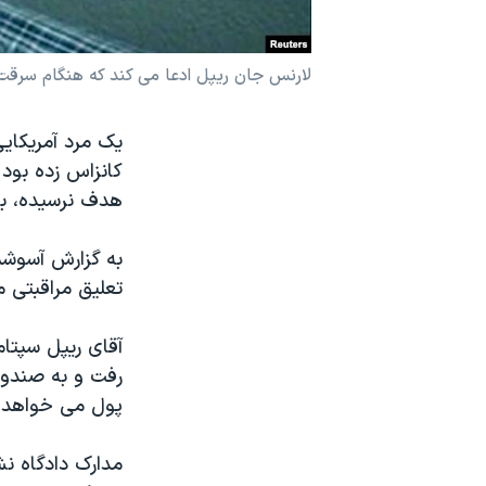
نرگس محمدی برنده جایزه نوبل صلح
همایش محافظه‌کاران آمریکا «سی‌پک»
لارنس جان ریپل ادعا می کند که هنگام سرقت 
صفحه‌های ویژه
سفر پرزیدنت ترامپ به چین
کانزاس زده بود 
هدف نرسیده، ب
به گزارش آسوشیت
تعلیق مراقبتی 
آقای ریپل سپتام
رفت و به صندوق
پول می خواهد. 
مدارک دادگاه ن