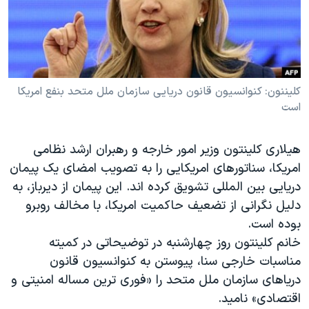
دنبال کنید
مستندها
فرهنگ و زندگی
حقوق شهروندی
انتخابات ریاست جمهوری آمریکا ۲۰۲۴
اقتصادی
حمله جمهوری اسلامی به اسرائیل
رمز مهسا
علم و فناوری
کلیننون: کنوانسیون قانون دریایی سازمان ملل متحد بنفع امریکا
زبانهای مختلف
است
اسرائیل در جنگ
ورزش زنان در ایران
گالری عکس
اعتراضات زن، زندگی، آزادی
هیلاری کلینتون وزیر امور خارجه و رهبران ارشد نظامی
آرشیو پخش زنده
مجموعه مستندهای دادخواهی
امریکا، سناتورهای امریکایی را به تصویب امضای یک پیمان
دریایی بین المللی تشویق کرده اند. این پیمان از دیرباز، به
تریبونال مردمی آبان ۹۸
دلیل نگرانی از تضعیف حاکمیت امریکا، با مخالف روبرو
دادگاه حمید نوری
بوده است.
چهل سال گروگان‌گیری
خانم کلینتون روز چهارشنبه در توضیحاتی در کمیته
مناسبات خارجی سنا، پیوستن به کنوانسیون قانون
قانون شفافیت دارائی کادر رهبری ایران
دریاهای سازمان ملل متحد را «فوری ترین مساله امنیتی و
اعتراضات مردمی آبان ۹۸
اقتصادی» نامید.