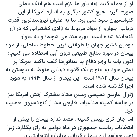
اسرائیل در جنگ
او از جمله گفت «به باور ما لازم است هم اینک عملی
صورت گیرد. هیچ کشور دیگری به اندازه امریکا از این
نرگس محمدی برنده جایزه نوبل صلح
کنوانسیون سود نمی برد. ما به عنوان نیرومندترین قدرت
همایش محافظه‌کاران آمریکا «سی‌پک»
دریایی جهان، از مواد مربوط به آزادی کشتیرانی که در آن
صفحه‌های ویژه
گنجانده شده است، بهره مند می شویم؛ و به عنوان
دومین کشور جهان با طولانی ترین خطوط ساحلی، از مواد
سفر پرزیدنت ترامپ به چین
پیمان در مورد منابع طبیعی درون آبی استفاده می کنیم.»
لئون پانه تا وزیر دفاع به سناتورها گفت تاکید امریکا بر
نقش خود به عنوان یک قدرت دریایی منوط به پیوستن به
پیمان سال ۱۹۸۲ است. این پیمان از سال ۱۹۹۴ به مورد
اجرا گذاشته شده است.
ژنرال مارتین دمپسی رییس ستاد مشترک ارتش امریکا نیز
در جلسه کمیته مناسبات خارجی سنا
از کنوانسیون حمایت
کرد.
اما جان کری رییس کمیته، قصد ندارد پیمان را پیش از
انتخابات ریاست جمهوری در ماه نوامبر به رای بگذارد، زیرا
نمی خواهد این پیمان قربانی مبازرات انتخاباتی یا