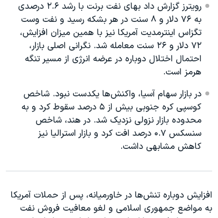
اسرائیل در جنگ
رویترز گزارش داد بهای نفت برنت با رشد ۲.۶ درصدی
به ۷۶ دلار و ۸ سنت در هر بشکه رسید و نفت وست
نرگس محمدی برنده جایزه نوبل صلح
تگزاس اینترمدیت آمریکا نیز با همین میزان افزایش،
همایش محافظه‌کاران آمریکا «سی‌پک»
۷۲ دلار و ۲۶ سنت معامله شد. نگرانی اصلی بازار،
صفحه‌های ویژه
احتمال اختلال دوباره در عرضه انرژی از مسیر تنگه
هرمز است.
سفر پرزیدنت ترامپ به چین
در بازار سهام آسیا، واکنش‌ها یکدست نبود. شاخص
کوسپی کره جنوبی بیش از ۵ درصد سقوط کرد و به
محدوده بازار نزولی نزدیک شد. در هند، شاخص
سنسکس ۰.۷ درصد افت کرد و بازار استرالیا نیز
کاهش مشابهی داشت.
افزایش دوباره تنش‌ها در خاورمیانه، پس از حملات آمریکا
به مواضع جمهوری اسلامی و لغو معافیت فروش نفت