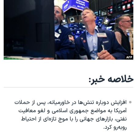
دنبال کنید
مستندها
فرهنگ و زندگی
حقوق شهروندی
انتخابات ریاست جمهوری آمریکا ۲۰۲۴
اقتصادی
حمله جمهوری اسلامی به اسرائیل
رمز مهسا
علم و فناوری
زبانهای مختلف
اسرائیل در جنگ
ورزش زنان در ایران
گالری عکس
اعتراضات زن، زندگی، آزادی
آرشیو پخش زنده
مجموعه مستندهای دادخواهی
خلاصه خبر:
تریبونال مردمی آبان ۹۸
دادگاه حمید نوری
افزایش دوباره تنش‌ها در خاورمیانه، پس از حملات
چهل سال گروگان‌گیری
آمریکا به مواضع جمهوری اسلامی و لغو معافیت
قانون شفافیت دارائی کادر رهبری ایران
نفتی، بازارهای جهانی را با موج تازه‌ای از احتیاط
روبه‌رو کرد.
اعتراضات مردمی آبان ۹۸