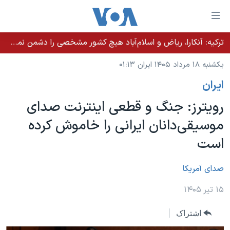
ینکهای
ابل
سترسی
ترکیه: آنکارا، ریاض و اسلام‌آباد هیچ کشور مشخصی را دشمن نمی‌دانند مگر اینکه آن کشور اقدام خصمانه‌ای انجام دهد
خانه
هش
یکشنبه ۱۸ مرداد ۱۴۰۵ ایران ۰۱:۱۳
نسخه سبک وب‌سایت
ه
ايران
حتوای
موضوع ها
صلی
رویترز: جنگ و قطعی اینترنت صدای
برنامه های تلویزیونی
ایران
هش
موسیقی‌دانان ایرانی را خاموش کرده
جدول برنامه ها
ه
آمریکا
است
فحه
صفحه‌های ویژه
جهان
صلی
فرکانس‌های صدای آمریکا
ورزشی
جام جهانی ۲۰۲۶
صدای آمريکا
هش
پخش رادیویی
ه
گزیده‌ها
عملیات خشم حماسی
۱۵ تیر ۱۴۰۵
ستجو
۲۵۰سالگی آمریکا
ویژه برنامه‌ها
یادگیری زبان انگلیسی
اشتراک
ویدیوها
بایگانی برنامه‌های تلویزیونی