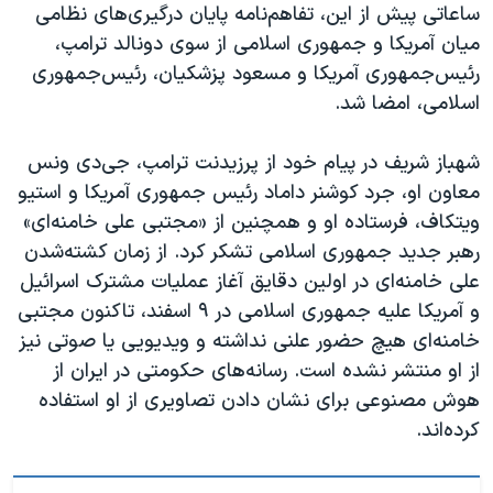
اسرائیل در جنگ
ساعاتی پیش از این، تفاهم‌نامه پایان درگیری‌های نظامی
میان آمریکا و جمهوری اسلامی از سوی دونالد ترامپ،
نرگس محمدی برنده جایزه نوبل صلح
رئيس‌جمهوری آمریکا و مسعود پزشکیان، رئیس‌جمهوری
همایش محافظه‌کاران آمریکا «سی‌پک»
اسلامی، امضا شد.
صفحه‌های ویژه
شهباز شریف در پیام خود از پرزیدنت ترامپ، جی‌دی ونس
سفر پرزیدنت ترامپ به چین
معاون او، جرد کوشنر داماد رئيس جمهوری آمریکا و استیو
ویتکاف، فرستاده او و همچنین از «مجتبی علی خامنه‌ای»
رهبر جدید جمهوری اسلامی تشکر کرد. از زمان کشته‌شدن
علی خامنه‌ای در اولین دقایق آغاز عملیات مشترک اسرائيل
و آمریکا علیه جمهوری اسلامی در ۹ اسفند، تاکنون مجتبی
خامنه‌ای هیچ حضور علنی نداشته و ویدیویی یا صوتی نیز
از او منتشر نشده است. رسانه‌های حکومتی در ایران از
هوش مصنوعی برای نشان دادن تصاویری از او استفاده
کرده‌اند.