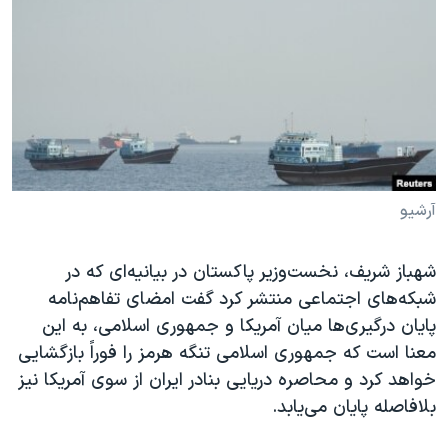
دنبال کنید
مستندها
فرهنگ و زندگی
حقوق شهروندی
انتخابات ریاست جمهوری آمریکا ۲۰۲۴
اقتصادی
حمله جمهوری اسلامی به اسرائیل
رمز مهسا
علم و فناوری
زبانهای مختلف
اسرائیل در جنگ
ورزش زنان در ایران
گالری عکس
اعتراضات زن، زندگی، آزادی
آرشیو
آرشیو پخش زنده
مجموعه مستندهای دادخواهی
شهباز شریف، نخست‌وزیر پاکستان در بیانیه‌ای که در
تریبونال مردمی آبان ۹۸
شبکه‌های اجتماعی منتشر کرد گفت امضای تفاهم‌نامه
دادگاه حمید نوری
پایان درگیری‌ها میان آمریکا و جمهوری اسلامی، به این
چهل سال گروگان‌گیری
معنا است که جمهوری اسلامی تنگه هرمز را فوراً بازگشایی
خواهد کرد و محاصره دریایی بنادر ایران از سوی آمریکا نیز
قانون شفافیت دارائی کادر رهبری ایران
بلافاصله پایان می‌یابد.
اعتراضات مردمی آبان ۹۸