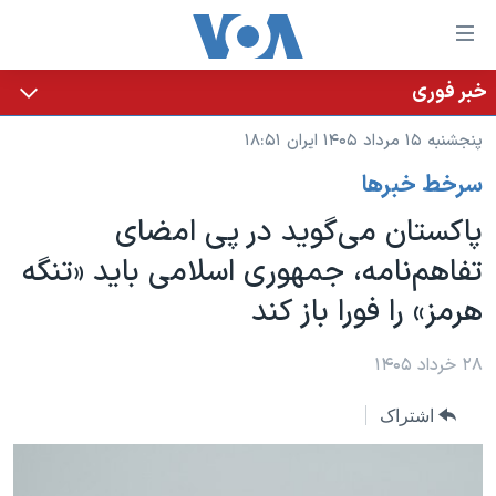
ینکهای
ابل
سترسی
خبر فوری
خانه
هش
پنجشنبه ۱۵ مرداد ۱۴۰۵ ایران ۱۸:۵۱
نسخه سبک وب‌سایت
ه
سرخط خبرها
حتوای
موضوع ها
صلی
پاکستان می‌گوید در پی امضای
برنامه های تلویزیونی
ایران
هش
تفاهم‌نامه، جمهوری اسلامی باید «تنگه
جدول برنامه ها
ه
آمریکا
هرمز» را فورا باز کند
فحه
صفحه‌های ویژه
جهان
صلی
فرکانس‌های صدای آمریکا
ورزشی
جام جهانی ۲۰۲۶
۲۸ خرداد ۱۴۰۵
هش
پخش رادیویی
ه
گزیده‌ها
عملیات خشم حماسی
اشتراک
ستجو
۲۵۰سالگی آمریکا
ویژه برنامه‌ها
یادگیری زبان انگلیسی
ویدیوها
بایگانی برنامه‌های تلویزیونی