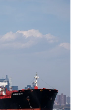
مستندها
فرهنگ و زندگی
حقوق شهروندی
انتخابات ریاست جمهوری آمریکا ۲۰۲۴
اقتصادی
حمله جمهوری اسلامی به اسرائیل
رمز مهسا
علم و فناوری
اسرائیل در جنگ
ورزش زنان در ایران
گالری عکس
اعتراضات زن، زندگی، آزادی
آرشیو پخش زنده
مجموعه مستندهای دادخواهی
تریبونال مردمی آبان ۹۸
دادگاه حمید نوری
چهل سال گروگان‌گیری
قانون شفافیت دارائی کادر رهبری ایران
اعتراضات مردمی آبان ۹۸
اسرائیل در جنگ