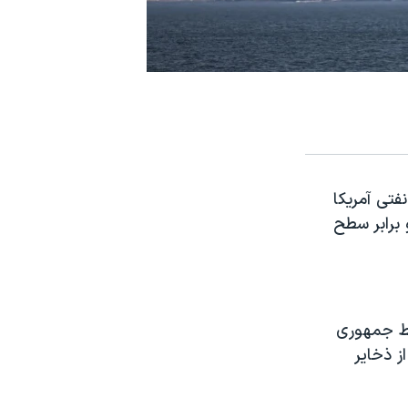
تی آمریکا
 دو برابر سطح
سط جمهوری
ز ذخایر