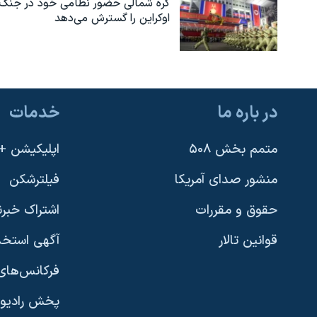
کره شمالی حضور نظامی خود در جنگ
اوکراین را گسترش می‌دهد
در باره ما
خدمات
متمم بخش ۵۰۸
اپلیکیشن +VOA
منشور صدای آمریکا
فیلترشکن
حقوق و مقررات
اشتراک خبرن
قوانین تالار
آگهی استخد
فرکانس‌های 
پخش رادیو