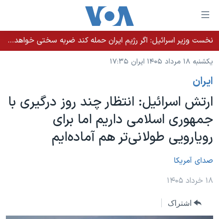
ینکهای
ابل
سترسی
نخست وزیر اسرائيل: اگر رژیم ایران حمله کند ضربه سختی خواهد خورد
خانه
هش
یکشنبه ۱۸ مرداد ۱۴۰۵ ایران ۱۷:۳۵
نسخه سبک وب‌سایت
ه
ايران
حتوای
موضوع ها
صلی
ارتش اسرائیل: انتظار چند روز درگیری با
برنامه های تلویزیونی
ایران
هش
جمهوری اسلامی داریم اما برای
جدول برنامه ها
ه
آمریکا
رویارویی طولانی‌تر هم آماده‌ایم
فحه
صفحه‌های ویژه
جهان
صلی
فرکانس‌های صدای آمریکا
ورزشی
جام جهانی ۲۰۲۶
صدای آمريکا
هش
پخش رادیویی
ه
گزیده‌ها
عملیات خشم حماسی
۱۸ خرداد ۱۴۰۵
ستجو
۲۵۰سالگی آمریکا
ویژه برنامه‌ها
یادگیری زبان انگلیسی
اشتراک
ویدیوها
بایگانی برنامه‌های تلویزیونی