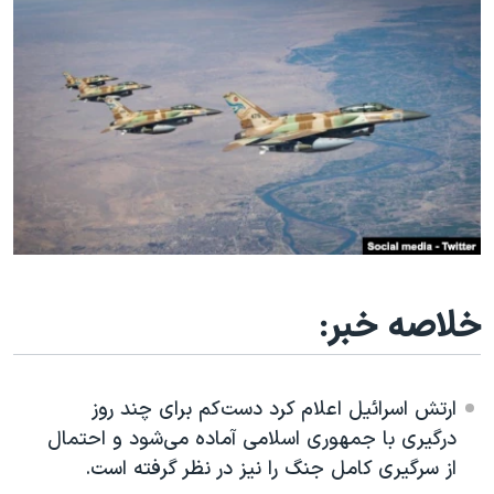
دنبال کنید
مستندها
فرهنگ و زندگی
حقوق شهروندی
انتخابات ریاست جمهوری آمریکا ۲۰۲۴
اقتصادی
حمله جمهوری اسلامی به اسرائیل
رمز مهسا
علم و فناوری
زبانهای مختلف
اسرائیل در جنگ
ورزش زنان در ایران
گالری عکس
اعتراضات زن، زندگی، آزادی
آرشیو پخش زنده
مجموعه مستندهای دادخواهی
تریبونال مردمی آبان ۹۸
خلاصه خبر:
دادگاه حمید نوری
چهل سال گروگان‌گیری
ارتش اسرائیل اعلام کرد دست‌کم برای چند روز
قانون شفافیت دارائی کادر رهبری ایران
درگیری با جمهوری اسلامی آماده می‌شود و احتمال
اعتراضات مردمی آبان ۹۸
از سرگیری کامل جنگ را نیز در نظر گرفته است.