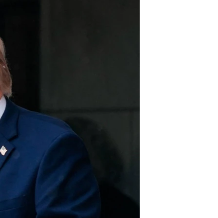
مستندها
فرهنگ و زندگی
حقوق شهروندی
انتخابات ریاست جمهوری آمریکا ۲۰۲۴
اقتصادی
حمله جمهوری اسلامی به اسرائیل
رمز مهسا
علم و فناوری
اسرائیل در جنگ
ورزش زنان در ایران
گالری عکس
اعتراضات زن، زندگی، آزادی
آرشیو پخش زنده
مجموعه مستندهای دادخواهی
تریبونال مردمی آبان ۹۸
دادگاه حمید نوری
چهل سال گروگان‌گیری
قانون شفافیت دارائی کادر رهبری ایران
اعتراضات مردمی آبان ۹۸
اسرائیل در جنگ