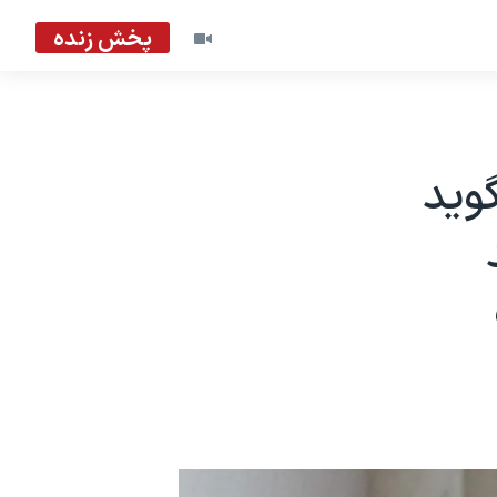
پخش زنده
گوید