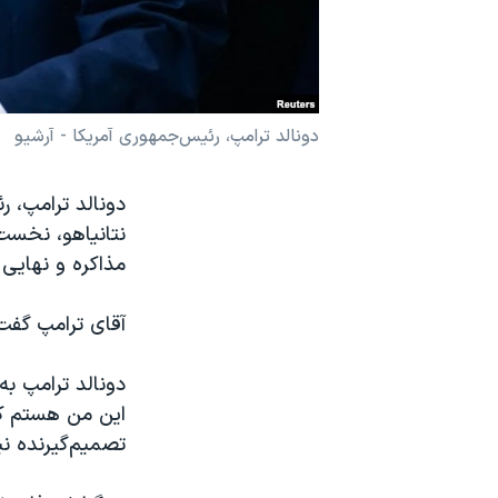
نرگس محمدی برنده جایزه نوبل صلح
همایش محافظه‌کاران آمریکا «سی‌پک»
صفحه‌های ویژه
دونالد ترامپ، رئیس‌جمهوری آمریکا - آرشیو
سفر پرزیدنت ترامپ به چین
دونالد ترامپ، ر
نتانیاهو، نخست‌و
مذاکره و نهایی
آقای ترامپ گفت
دونالد ترامپ به
این من هستم که 
تصمیم‌گیرنده ن