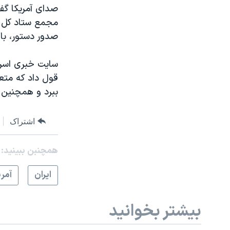
صدای آمریکا گفت
مجمع ستاد کل ا
صدور دستور، با
سایت خبری اسرائ
قول داد که متع
ببرد و همچنین م
اشتراک
همچنبن ببینید:
ايران
آمري
بیشتر بخوانید