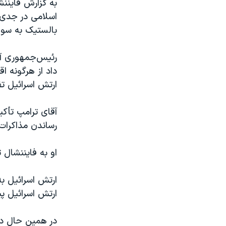
به گزارش فایننش
اسلامی در جدی‌
بالستیک به سوی
رئیس‌جمهوری آم
داد از هرگونه ا
ارتش اسرائیل تف
آقای ترامپ تأک
رساندن مذاکرات 
او به فایننشال
ارتش اسرائيل ب
ارتش اسرائيل پ
در همین حال در