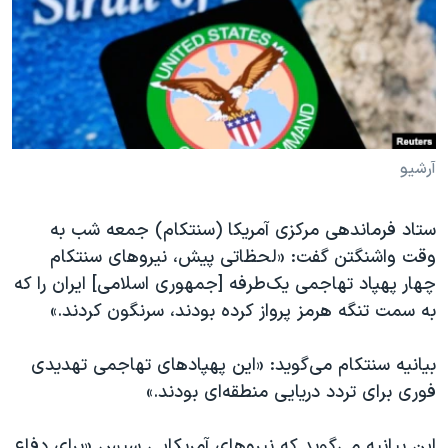
دنبال کنید
مستندها
فرهنگ و زندگی
حقوق شهروندی
انتخابات ریاست جمهوری آمریکا ۲۰۲۴
اقتصادی
حمله جمهوری اسلامی به اسرائیل
رمز مهسا
علم و فناوری
زبانهای مختلف
اسرائیل در جنگ
ورزش زنان در ایران
آرشیو
گالری عکس
اعتراضات زن، زندگی، آزادی
ستاد فرماندهی مرکزی آمریکا (سنتکام) جمعه شب به
آرشیو پخش زنده
مجموعه مستندهای دادخواهی
وقت واشنگتن گفت: «لحظاتی پیش، نیروهای سنتکام
تریبونال مردمی آبان ۹۸
چهار پهپاد تهاجمی یک‌طرفه [جمهوری اسلامی] ایران را که
به سمت تنگه هرمز پرواز کرده بودند، سرنگون کردند.»
دادگاه حمید نوری
چهل سال گروگان‌گیری
بیانیه سنتکام می‌گوید: «این پهپادهای تهاجمی تهدیدی
قانون شفافیت دارائی کادر رهبری ایران
فوری برای تردد دریایی منطقه‌ای بودند.»
اعتراضات مردمی آبان ۹۸
این بیانیه می‌گوید که نیروهای آمریکایی سپس «برای دفاع