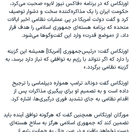
اسرائیل در جنگ
اورتگاس که در برنامه «فاکس نیوز لایو» صحبت می‌کرد،
حکومت ایران را یک مذاکره‌کننده سخت و دشوار توصیف
نرگس محمدی برنده جایزه نوبل صلح
کرد و گفت دولت آمریکا در پی عملیات‌ نظامی اخیر ایالات
همایش محافظه‌کاران آمریکا «سی‌پک»
متحده که برنامه هسته‌ای جمهوری اسلامی را هدف قرار
صفحه‌های ویژه
داد، از «موضع قدرت» وارد این گفت‌وگوها می‌شود.
سفر پرزیدنت ترامپ به چین
اورتگاس گفت: «رئیس‌جمهوری [آمریکا] همیشه این گزینه
را دارد که اگر نتواند با رژیم به توافقی که نیاز دارد برسد، به
گزینه نظامی برگردد.»
اورتگاس گفت دونالد ترامپ همواره دیپلماسی را ترجیح
داده است و به تصمیم او برای پیگیری مذاکرات پس از
اقدام نظامی به جای تشدید فوری درگیری‌ها، اشاره کرد.
مورگان اورتگاس همچنین گفت که هرگونه توافق آینده باید
تضمین کند که جمهوری اسلامی هرگز به سلاح هسته‌ای
دست نخواهد یافت و در عین حال به حمایت رژیم از