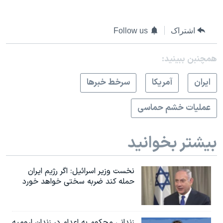
اشتراک
Follow us
همچنبن ببینید:
ايران
آمريکا
سرخط خبرها
عملیات خشم حماسی
بیشتر بخوانید
نخست وزیر اسرائيل: اگر رژیم ایران
حمله کند ضربه سختی خواهد خورد
زندانی محکوم به اعدام در زندان ارومیه