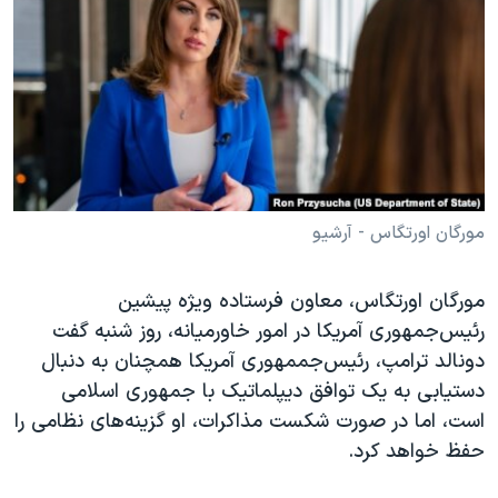
دنبال کنید
مستندها
فرهنگ و زندگی
حقوق شهروندی
انتخابات ریاست جمهوری آمریکا ۲۰۲۴
اقتصادی
حمله جمهوری اسلامی به اسرائیل
رمز مهسا
علم و فناوری
زبانهای مختلف
اسرائیل در جنگ
ورزش زنان در ایران
گالری عکس
اعتراضات زن، زندگی، آزادی
مورگان اورتگاس - آرشیو
آرشیو پخش زنده
مجموعه مستندهای دادخواهی
مورگان اورتگاس، معاون فرستاده ویژه پیشین
تریبونال مردمی آبان ۹۸
رئیس‌جمهوری آمریکا در امور خاورمیانه، روز شنبه گفت
دادگاه حمید نوری
دونالد ترامپ، رئیس‌جممهوری آمریکا همچنان به دنبال
چهل سال گروگان‌گیری
دستیابی به یک توافق دیپلماتیک با جمهوری اسلامی
است، اما در صورت شکست مذاکرات، او گزینه‌های نظامی را
قانون شفافیت دارائی کادر رهبری ایران
حفظ خواهد کرد.
اعتراضات مردمی آبان ۹۸