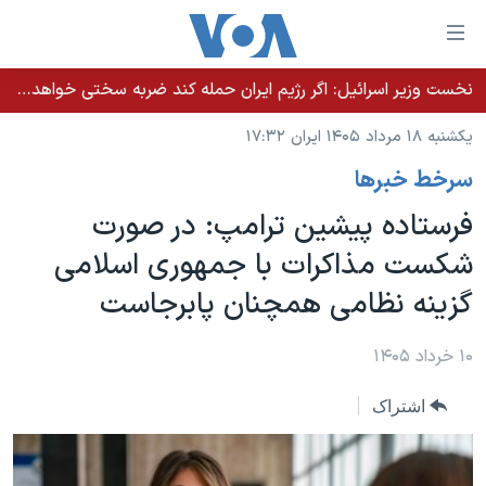
ینکهای
ابل
سترسی
نخست وزیر اسرائيل: اگر رژیم ایران حمله کند ضربه سختی خواهد خورد
خانه
هش
یکشنبه ۱۸ مرداد ۱۴۰۵ ایران ۱۷:۳۲
نسخه سبک وب‌سایت
ه
سرخط خبرها
حتوای
موضوع ها
صلی
فرستاده پیشین ترامپ: در صورت
برنامه های تلویزیونی
ایران
هش
شکست مذاکرات با جمهوری اسلامی
جدول برنامه ها
ه
آمریکا
گزینه نظامی همچنان پابرجاست
فحه
صفحه‌های ویژه
جهان
صلی
فرکانس‌های صدای آمریکا
ورزشی
جام جهانی ۲۰۲۶
۱۰ خرداد ۱۴۰۵
هش
پخش رادیویی
ه
گزیده‌ها
عملیات خشم حماسی
اشتراک
ستجو
۲۵۰سالگی آمریکا
ویژه برنامه‌ها
یادگیری زبان انگلیسی
ویدیوها
بایگانی برنامه‌های تلویزیونی