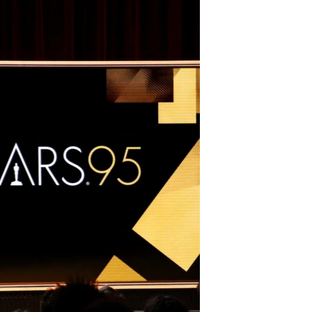
مستندها
فرهنگ و زندگی
حقوق شهروندی
انتخابات ریاست جمهوری آمریکا ۲۰۲۴
اقتصادی
حمله جمهوری اسلامی به اسرائیل
رمز مهسا
علم و فناوری
اسرائیل در جنگ
ورزش زنان در ایران
گالری عکس
اعتراضات زن، زندگی، آزادی
آرشیو پخش زنده
مجموعه مستندهای دادخواهی
تریبونال مردمی آبان ۹۸
دادگاه حمید نوری
چهل سال گروگان‌گیری
قانون شفافیت دارائی کادر رهبری ایران
اعتراضات مردمی آبان ۹۸
اسرائیل در جنگ