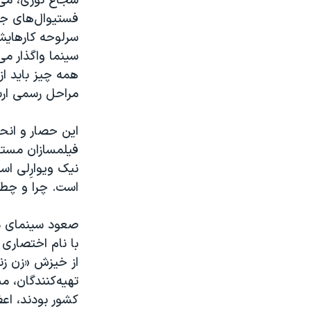
شجاع نوری، می‌
فستیوال‌های جها
سرلوحه کارهایش 
سینما واگذار می
همه چیز باید ا
مراحل رسمی ارس
فیلمسازان مستق
نیک ویوارِلی اس
است. چرا و چطو
صعود سینمای مس
با نام اختصاری 
از خیزش «زن زند
تهیه‌کنندگان، م
کشور بودند، اع