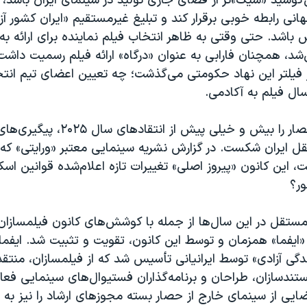
کوشید «شیک»تر از فضای جاری تولید در سینمای ایران باشد، ب
نی رابطه خوبی برقرار کند و تبلیغ غیرمستقیم «ایران کشور آز
باشد. حتی وقتی به ظاهر انتخاب فیلم نماینده برای ارائه به 
‌شد، همچنان فارابی به عنوان «درگاه» ارائه فیلم رسمیت داشت
ز فیلتر این نهاد حکومتی می‌گذشت؛ چه تعیین اعضای تیم انت
ال فیلم به آکادمی.
این حصار و انحصار را بیش و خیلی پیش از
ل ایران شکست. در گزارش نشریه سینمایی معتبر «ورایتی» که 
ت، این کانون «پیروز اصلی» تغییرات تازه اعلام‌شده قوانین اس
ر؟
تقل در این سال‌ها از جمله با کوشش‌های کانون فیلمسازان
«ایفما» همزمان و توسط این کانون، تقویت و تثبیت شد. ایفم
گی آزادی» توسط ایرانیانی تأسیس شد که از فیلمسازان، منتقد
ستندسازان، طراحان و برنامه‌گذاران فستیوال‌های سینمایی فعال
ضایی از سینمای خارج از حصار بسته مجوزهای ارشاد را نیز به