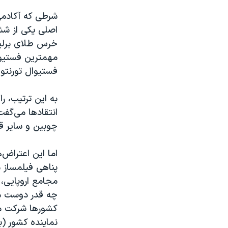
شرطی که آکادمی 
اصلی یکی از ش
خرس طلای برلین
مهمترین فستیوا
فستیوال تورنتو 
به این ترتیب، 
انتقادها می‌گفت
چوبین و سایر قو
اما این اعتراض‌
پناهی فیلمساز 
مجامع اروپایی،
چه قدر دوست می‌
کشورها شرکت می‌
نماینده کشور (