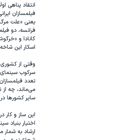
انتقاد پناهی اول
فیلمسازان ایرانی
یعنی «علت مرگ: 
فرانسه، دو فیلم
کانادا و «خرگو
اسکار این شاخه
وقتی از کشوری چ
سرکوب سینمای م
تعدد فیلمسازان
می‌ماند، چه از 
سایر کشورها در ا
اختیار بنیاد سی
ارشاد به شمار م