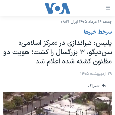
ینکهای
ابل
سترسی
جمعه ۱۶ مرداد ۱۴۰۵ ایران ۰۸:۲۱
خانه
هش
سرخط خبرها
نسخه سبک وب‌سایت
ه
پلیس: تیراندازی در «مرکز اسلامی»
حتوای
موضوع ها
سن‌دیگو، ۳ بزرگسال را کشت؛ هویت دو
صلی
برنامه های تلویزیونی
ایران
هش
مظنون کشته شده اعلام شد
جدول برنامه ها
ه
آمریکا
فحه
صفحه‌های ویژه
۲۹ اردیبهشت ۱۴۰۵
جهان
صلی
فرکانس‌های صدای آمریکا
ورزشی
جام جهانی ۲۰۲۶
هش
اشتراک
پخش رادیویی
ه
گزیده‌ها
عملیات خشم حماسی
ستجو
۲۵۰سالگی آمریکا
ویژه برنامه‌ها
یادگیری زبان انگلیسی
ویدیوها
بایگانی برنامه‌های تلویزیونی