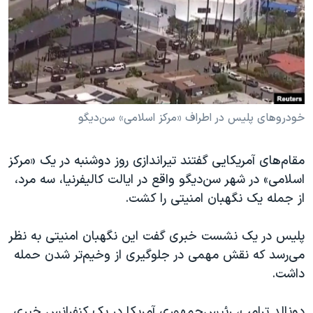
دنبال کنید
مستندها
فرهنگ و زندگی
حقوق شهروندی
انتخابات ریاست جمهوری آمریکا ۲۰۲۴
اقتصادی
حمله جمهوری اسلامی به اسرائیل
رمز مهسا
علم و فناوری
زبانهای مختلف
اسرائیل در جنگ
ورزش زنان در ایران
خودروهای پلیس در اطراف «مرکز اسلامی» سن‌دیگو
گالری عکس
اعتراضات زن، زندگی، آزادی
مقام‌های آمریکایی گفتند تیراندازی روز دوشنبه در یک «مرکز
آرشیو پخش زنده
مجموعه مستندهای دادخواهی
اسلامی» در شهر سن‌دیگو واقع در ایالت کالیفرنیا، سه مرد،
تریبونال مردمی آبان ۹۸
از جمله یک نگهبان امنیتی را کشت.
دادگاه حمید نوری
پلیس در یک نشست خبری گفت این نگهبان امنیتی به نظر
چهل سال گروگان‌گیری
می‌رسد که نقش مهمی در جلوگیری از وخیم‌تر شدن حمله
قانون شفافیت دارائی کادر رهبری ایران
داشت.
اعتراضات مردمی آبان ۹۸
دونالد ترامپ، رئيس‌جمهوری آمریکا در یک کنفرانس خبری