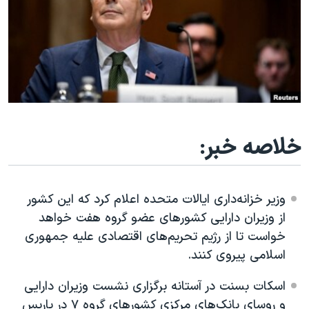
دنبال کنید
مستندها
فرهنگ و زندگی
حقوق شهروندی
انتخابات ریاست جمهوری آمریکا ۲۰۲۴
اقتصادی
حمله جمهوری اسلامی به اسرائیل
رمز مهسا
علم و فناوری
زبانهای مختلف
اسرائیل در جنگ
ورزش زنان در ایران
گالری عکس
اعتراضات زن، زندگی، آزادی
خلاصه خبر:
آرشیو پخش زنده
مجموعه مستندهای دادخواهی
تریبونال مردمی آبان ۹۸
وزیر خزانه‌داری ایالات متحده اعلام کرد که این کشور
دادگاه حمید نوری
از وزیران دارایی کشورهای عضو گروه هفت خواهد
خواست تا از رژیم تحریم‌های اقتصادی علیه جمهوری
چهل سال گروگان‌گیری
اسلامی پیروی کنند.
قانون شفافیت دارائی کادر رهبری ایران
اسکات بسنت در آستانه برگزاری نشست وزیران دارایی
اعتراضات مردمی آبان ۹۸
و روسای بانک‌های مرکزی کشورهای گروه ۷ در پاریس