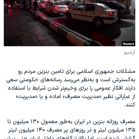
دنبال کنید
مستندها
فرهنگ و زندگی
حقوق شهروندی
انتخابات ریاست جمهوری آمریکا ۲۰۲۴
اقتصادی
حمله جمهوری اسلامی به اسرائیل
رمز مهسا
علم و فناوری
زبانهای مختلف
اسرائیل در جنگ
ورزش زنان در ایران
آرشیو
گالری عکس
اعتراضات زن، زندگی، آزادی
مشکلات جمهوری اسلامی برای تامین بنزین مردم رو
آرشیو پخش زنده
مجموعه مستندهای دادخواهی
به‌گسترش است و به‌نظر می‌رسد رسانه‌های حکومتی سعی
تریبونال مردمی آبان ۹۸
دارند افکار عمومی را برای وخیم‌تر شدن شرایط با استفاده
از عباراتی نظیر «مدیریت مصرف» آماده و یا «مدیریت»
دادگاه حمید نوری
کنند.
چهل سال گروگان‌گیری
قانون شفافیت دارائی کادر رهبری ایران
مصرف روزانه بنزین در ایران به‌طور معمول ۱۳۰ میلیون تا
۱۳۵ میلیون لیتر و در روزهای پر مصرف ۱۴۰ میلیون لیتر
اعتراضات مردمی آبان ۹۸
گزارش شده است. اما پالایشگاه‌های داخل ایران حتی پیش