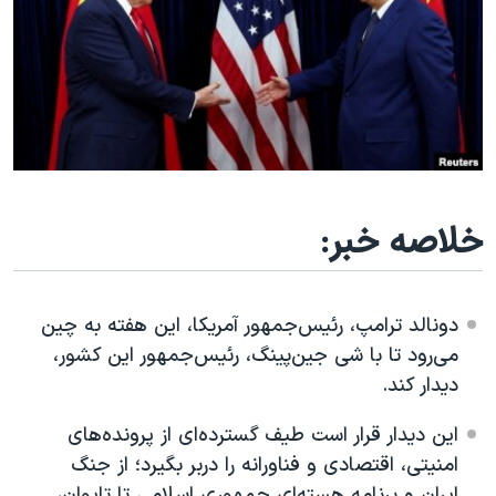
دنبال کنید
مستندها
فرهنگ و زندگی
حقوق شهروندی
انتخابات ریاست جمهوری آمریکا ۲۰۲۴
اقتصادی
حمله جمهوری اسلامی به اسرائیل
رمز مهسا
علم و فناوری
زبانهای مختلف
اسرائیل در جنگ
ورزش زنان در ایران
گالری عکس
اعتراضات زن، زندگی، آزادی
خلاصه خبر:
آرشیو پخش زنده
مجموعه مستندهای دادخواهی
تریبونال مردمی آبان ۹۸
دونالد ترامپ، رئیس‌جمهور آمریکا، این هفته به چین
دادگاه حمید نوری
می‌رود تا با شی جین‌پینگ، رئیس‌جمهور این کشور،
دیدار کند.
چهل سال گروگان‌گیری
قانون شفافیت دارائی کادر رهبری ایران
این دیدار قرار است طیف گسترده‌ای از پرونده‌های
امنیتی، اقتصادی و فناورانه را دربر بگیرد؛ از جنگ
اعتراضات مردمی آبان ۹۸
ایران و برنامه هسته‌ای جمهوری اسلامی تا تایوان،