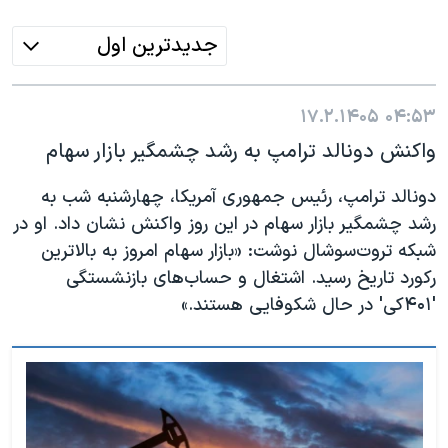
اسرائیل در جنگ
نرگس محمدی برنده جایزه نوبل صلح
جدیدترین اول
همایش محافظه‌کاران آمریکا «سی‌پک»
صفحه‌های ویژه
۱۷.۲.۱۴۰۵
۰۴:۵۳
واکنش دونالد ترامپ به رشد چشمگیر بازار سهام
سفر پرزیدنت ترامپ به چین
دونالد ترامپ، رئیس‌ جمهوری آمریکا، چهارشنبه شب به
رشد چشمگیر بازار سهام در این روز واکنش نشان داد. او در
شبکه تروت‌سوشال نوشت: «بازار سهام امروز به بالاترین
رکورد تاریخ رسید. اشتغال و حساب‌های بازنشستگی
'۴۰۱کی' در حال شکوفایی هستند.»