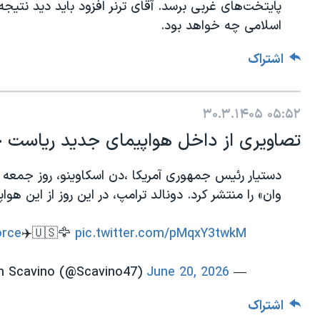
پایتخت‌های غربی برسد. آقای ترنر افزود باید دید نتیج
اسلامی چه خواهد بود.
اشتراک
۳۰.۳.۱۴۰۵
۰۵:۵۲
تصاویری از داخل هواپیمای جدید ریاست ج
دستیار رئیس جمهوری‌ آمریکا ،دن اسکاوینو، روز جمعه
وان» را منتشر کرد. دونالد ترامپ، در این روز از این هواپ
rce
✈️🇺🇸🦅
pic.twitter.com/pMqxY3twkM
June 20, 2026
— Dan Scavino (@Scavino47)
اشتراک