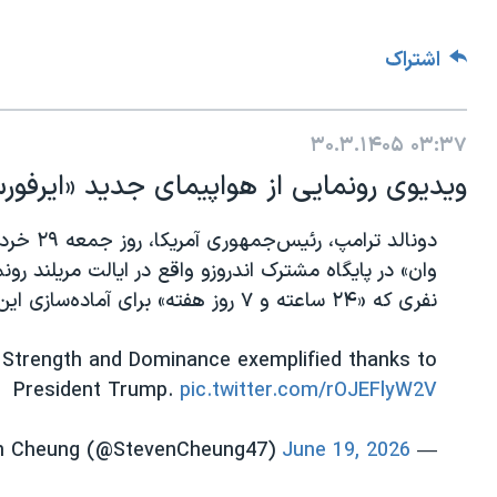
اشتراک
۳۰.۳.۱۴۰۵
۰۳:۳۷
ویدیوی رونمایی از هواپیمای جدید «ایرفو
دونالد تر
نفری که «۲۴ ساعته و ۷ روز هفته» برای آماده‌سازی این هواپیما تلاش کردند، تشکر کرد.
n Strength and Dominance exemplified thanks to
President Trump.
pic.twitter.com/rOJEFlyW2V
June 19, 2026
— Steven Cheung (@StevenCheung47)