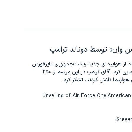
رس وان» توسط دونالد ترامپ
امپ، رئيس‌جمهوری آمریکا، روز جمعه ۲۹ خرداد از هواپیمای جدید ریاست‌جمهوری «ایرفورس
وان» در پایگاه مشترک اندروزو واقع در ایالت مریلند رونمایی کرد. آقای ترامپ در این مراسم از ۲۵۰
Unveiling of Air Force One!America