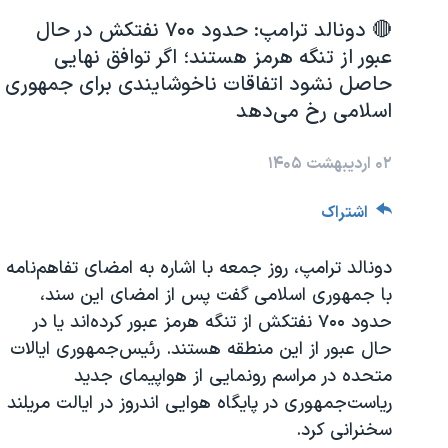
مستندها
فرهنگ و زندگی
‌🔴 دونالد ترامپ: حدود ۷۰۰ نفتکش در حال
حقوق شهروندی
انتخابات ریاست جمهوری آمریکا ۲۰۲۴
عبور از تنگه هرمز هستند؛ اگر توافق نهایی
اقتصادی
حمله جمهوری اسلامی به اسرائیل
حاصل نشود اتفاقات ناخوشایندی برای جمهوری
اسلامی رخ می‌دهد
رمز مهسا
علم و فناوری
اسرائیل در جنگ
ورزش زنان در ایران
۰۲ اردیبهشت ۱۴۰۵
گالری عکس
اعتراضات زن، زندگی، آزادی
اشتراک
آرشیو پخش زنده
مجموعه مستندهای دادخواهی
تریبونال مردمی آبان ۹۸
دونالد ترامپ، روز جمعه با اشاره به امضای تفاهم‌نامه
با جمهوری اسلامی گفت پس از امضای این سند،
دادگاه حمید نوری
حدود ۷۰۰ نفتکش از تنگه هرمز عبور کرده‌اند یا در
چهل سال گروگان‌گیری
حال عبور از این منطقه هستند. رئیس‌جمهوری ایالات
قانون شفافیت دارائی کادر رهبری ایران
متحده در مراسم رونمایی از هواپیمای جدید
ریاست‌جمهوری در پایگاه هوایی اندروز در ایالت مریلند
اعتراضات مردمی آبان ۹۸
سخنرانی کرد.
اسرائیل در جنگ