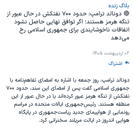
بلاگ زنده
دنبال کنید
مستندها
فرهنگ و زندگی
‌🔴 دونالد ترامپ: حدود ۷۰۰ نفتکش در حال عبور از
حقوق شهروندی
انتخابات ریاست جمهوری آمریکا ۲۰۲۴
تنگه هرمز هستند؛ اگر توافق نهایی حاصل نشود
اقتصادی
حمله جمهوری اسلامی به اسرائیل
اتفاقات ناخوشایندی برای جمهوری اسلامی رخ
می‌دهد
رمز مهسا
علم و فناوری
زبانهای مختلف
اسرائیل در جنگ
ورزش زنان در ایران
۰۲ اردیبهشت ۱۴۰۵
گالری عکس
اعتراضات زن، زندگی، آزادی
اشتراک
آرشیو پخش زنده
مجموعه مستندهای دادخواهی
دونالد ترامپ، روز جمعه با اشاره به امضای تفاهم‌نامه با
تریبونال مردمی آبان ۹۸
جمهوری اسلامی گفت پس از امضای این سند، حدود ۷۰۰
دادگاه حمید نوری
نفتکش از تنگه هرمز عبور کرده‌اند یا در حال عبور از این
چهل سال گروگان‌گیری
منطقه هستند. رئیس‌جمهوری ایالات متحده در مراسم
رونمایی از هواپیمای جدید ریاست‌جمهوری در پایگاه
قانون شفافیت دارائی کادر رهبری ایران
هوایی اندروز در ایالت مریلند سخنرانی کرد.
اعتراضات مردمی آبان ۹۸