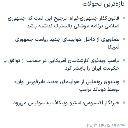
اسرائیل در جنگ
تازه‌ترین تحولات
نرگس محمدی برنده جایزه نوبل صلح
قانون‌گذار جمهوری‌خواه: ترجیح این است که جمهوری
همایش محافظه‌کاران آمریکا «سی‌پک»
اسلامی برنامه موشکی بالستیک نداشته باشد
صفحه‌های ویژه
تصاویری از داخل هواپیمای جدید ریاست جمهوری
سفر پرزیدنت ترامپ به چین
آمریکا
ترامپ ویدئوی کارشناسان آمریکایی در حمایت از توافق با
حکومت ایران را بازنشر کرد
ویدیوی رونمایی از هواپیمای جدید «ایرفورس وان»
توسط دونالد ترامپ
خبرنگار آکسیوس: استیو ویتکاف به سوئیس می‌رود
۲۰.۳.۱۴۰۵
۱۹:۲۴