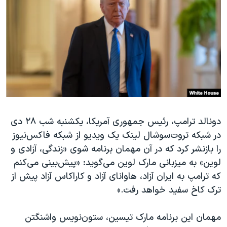
دنبال کنید
مستندها
فرهنگ و زندگی
حقوق شهروندی
انتخابات ریاست جمهوری آمریکا ۲۰۲۴
اقتصادی
حمله جمهوری اسلامی به اسرائیل
رمز مهسا
علم و فناوری
زبانهای مختلف
اسرائیل در جنگ
ورزش زنان در ایران
گالری عکس
اعتراضات زن، زندگی، آزادی
آرشیو پخش زنده
مجموعه مستندهای دادخواهی
دونالد ترامپ، رئیس جمهوری آمریکا، یکشنبه شب ۲۸ دی
در شبکه تروت‌سوشال لینک یک ویدیو از شبکه فاکس‌نیوز
تریبونال مردمی آبان ۹۸
را بازنشر کرد که در آن مهمان برنامه شوی «زندگی، آزادی و
دادگاه حمید نوری
لوین» به میزبانی مارک‌ لوین می‌گوید: «پیش‌بینی می‌کنم
چهل سال گروگان‌گیری
که ترامپ به ایران آزاد، هاوانای آزاد و کاراکاس آزاد پیش از
ترک کاخ سفید خواهد رفت.»
قانون شفافیت دارائی کادر رهبری ایران
اعتراضات مردمی آبان ۹۸
مهمان این برنامه مارک تیسین، ستون‌نویس واشنگتن‌