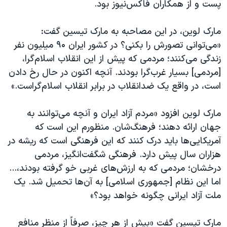
اسرائیل در جنگ
پست و از همکاران فاکس‌‌نیوز بود.
نرگس محمدی برنده جایزه نوبل صلح
مارک لوین، در این مصاحبه به مارک تیسین گفت:
همایش محافظه‌کاران آمریکا «سی‌پک»
«می‌توانی تصورش را بکنی؟ در کشور ایران ۹۰ میلیون نفر
صفحه‌های ویژه
زندگی می‌کنند؛ مردمی که پیش از این انقلاب اسلام‌گرا،
[مردمی] بسیار غرب‌گرا بودند. آنچه اکنون در حال رخ دادن
سفر پرزیدنت ترامپ به چین
است، در واقع یک ضدانقلاب در برابر انقلاب اسلام‌گراست.»
مارک لوین افزود «مردم آزاد ایران و آنچه می‌توانند به
جهان ارائه دهند؛ فرهنگ‌شان. منظورم این است که
آمریکایی‌ها باید درک کنند که این فرهنگی است که ریشه در
هزاران سال پیش دارد. فرهنگی شگفت‌انگیز، مردمی
درخشان؛ مردمی که به ارزش‌های غربی خو گرفته بودند،...
اما این نظام [جمهوری اسلامی] به آن‌ها تحمیل شد. یک
ملت آزاد ایرانی چگونه خواهد بود؟»
مارک تیسین گفت «بیش از هر چیز، صرفاً از منظر منافع